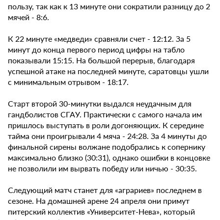
пользу, так как к 13 минуте они сократили разницу до 2
мячей - 8:6.
К 22 минуте «медведи» сравняли счет - 12:12. За 5
минут до конца первого период цифры на табло
показывали 15:15. На большой перерыв, благодаря
успешной атаке на последней минуте, саратовцы ушли
с минимальным отрывом - 18:17.
Старт второй 30-минутки выдался неудачным для
гандболистов СГАУ. Практически с самого начала им
пришлось выступать в роли догоняющих. К середине
тайма они проигрывали 4 мяча - 24:28. За 4 минуты до
финальной сирены волжане подобрались к сопернику
максимально близко (30:31), однако ошибки в концовке
не позволили им вырвать победу или ничью - 30:35.
Следующий матч станет для «аграриев» последнем в
сезоне. На домашней арене 24 апреля они примут
питерский коллектив «Университет-Нева», который