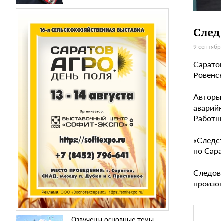
След
9 сентябр
Саратов
Ровенс
Авторы
аварий
Работн
«Следс
по Сар
Следов
произо
Озвучены основные темы