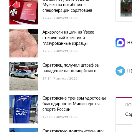
Мужества погибших в
спецоперации саратовцев
17:42, 7 августа 2026
Археологи нашли на Увеке
стеклянный крестик и
Н
глазурованные изразцы
17:28, 7 августа 2026
Саратовец получил штраф за
нападение на полицейского
Н
17:14, 7 августа 2026
Саратовские тренеры удостоены
благодарности Министерства
ПО
спорта России
Са
17:00, 7 августа 2026
Саратовскую долгожительницу