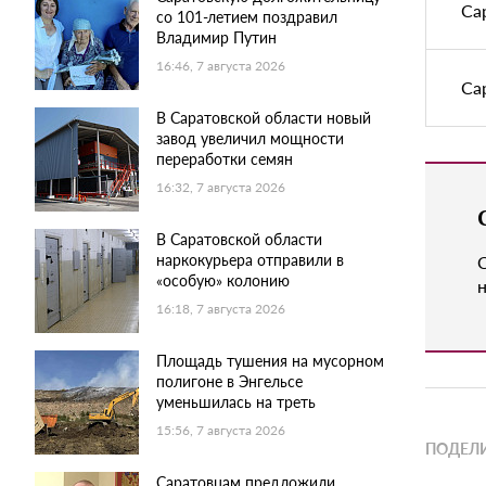
Са
со 101-летием поздравил
Владимир Путин
16:46, 7 августа 2026
Са
В Саратовской области новый
завод увеличил мощности
переработки семян
16:32, 7 августа 2026
В Саратовской области
наркокурьера отправили в
«особую» колонию
н
16:18, 7 августа 2026
Площадь тушения на мусорном
полигоне в Энгельсе
уменьшилась на треть
15:56, 7 августа 2026
ПОДЕЛИ
Саратовцам предложили