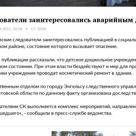
ователи заинтересовались аварийным 
я 2021, 16:28
2036
ские следователи заинтересовались публикацией в социальн
ком районе, состояние которого вызывает опасение.
 публикации рассказали, что детское дошкольное учреждени
ном состоянии. При этом власти бездействуют и мер для п
ики учреждения проводят косметический ремонт в здании.
твенным отделом по городу Энгельсу следственного управ
атовской области по данному факту организована доследст
ателями СК выполняется комплекс мероприятий, направленн
шедшего», - сообщили в пресс-службе ведомства.