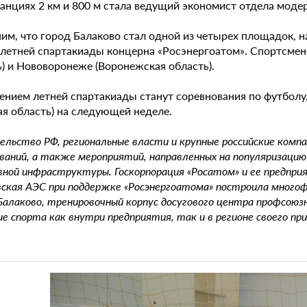
танциях 2 км и 800 м стала ведущий экономист отдела моде
им, что город Балаково стал одной из четырех площадок, 
 летней спартакиады концерна «Росэнергоатом». Спортсмен
ь) и Нововоронеже (Воронежская область).
ением летней спартакиады станут соревнования по футболу,
ая область) на следующей неделе.
льство РФ, региональные власти и крупные российские комп
ваний, а также мероприятий, направленных на популяризаци
ной инфраструктуры. Госкорпорация «Росатом» и ее предпри
вская АЭС при поддержке «Росэнергоатома» построила многоф
Балаково, тренировочный корпус досугового центра профсою
е спорта как внутри предприятия, так и в регионе своего пр