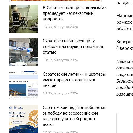
на дис
В Саратове женщин с колясками
преследует неадекватный
Напомн
подросток
рамках
13:33, 6 августа 2026
област
Саратовец избил женщину
Заверш
ложкой для обуви и попал под
(Тверск
статью
13:19, 6 августа 2026
Правите
соревно
спортив
Саратовские летчики и шахтеры
имеют право на доплаты к
Балако
пенсии
города 
развити
13:05, 6 августа 2026
Саратовский педагог поборется
за победу во всероссийском
конкурсе учителей родного
языка
12:51, 6 августа 2026