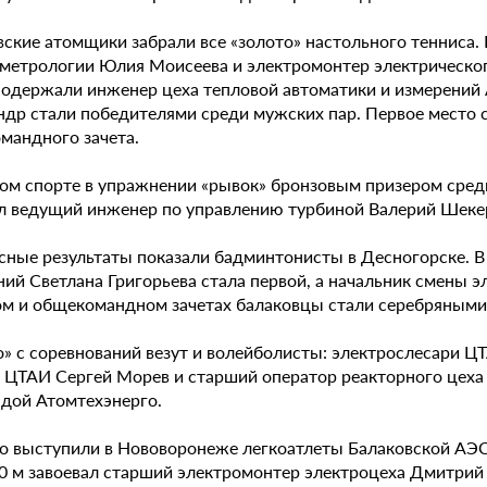
вские атомщики забрали все «золото» настольного тенниса.
 метрологии Юлия Моисеева и электромонтер электрическо
 одержали инженер цеха тепловой автоматики и измерений 
ндр стали победителями среди мужских пар. Первое место 
мандного зачета.
ом спорте в упражнении «рывок» бронзовым призером среди 
ал ведущий инженер по управлению турбиной Валерий Шекер
сные результаты показали бадминтонисты в Десногорске. В
ий Светлана Григорьева стала первой, а начальник смены э
ом и общекомандном зачетах балаковцы стали серебряными
о» с соревнований везут и волейболисты: электрослесари Ц
а ЦТАИ Сергей Морев и старший оператор реакторного цеха
ндой Атомтехэнерго.
о выступили в Нововоронеже легкоатлеты Балаковской АЭС
00 м завоевал старший электромонтер электроцеха Дмитр