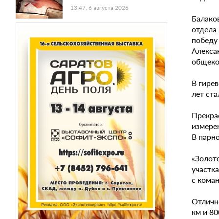
13:47, 6 августа 2026
Балако
отдела
победу
Алекса
общеко
В гирев
лет ст
Прекра
измерен
В парн
«Золот
участк
с кома
Отличн
км и 8