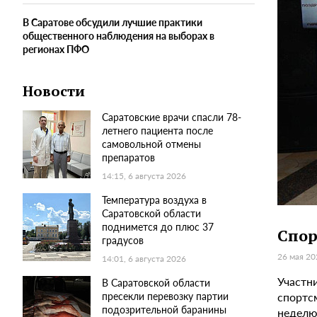
В Саратове обсудили лучшие практики
общественного наблюдения на выборах в
регионах ПФО
Новости
Саратовские врачи спасли 78-
летнего пациента после
самовольной отмены
препаратов
14:15, 6 августа 2026
Температура воздуха в
Саратовской области
поднимется до плюс 37
Спор
градусов
26 мая 20
14:01, 6 августа 2026
Участн
В Саратовской области
спортс
пресекли перевозку партии
подозрительной баранины
неделю 