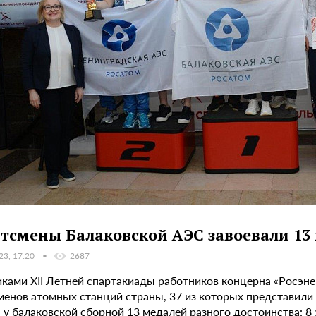
тсмены Балаковской АЭС завоевали 13
23, 17:20
2687
иками XII Летней спартакиады работников концерна «Росэн
менов атомных станций страны, 37 из которых представили
у балаковской сборной 13 медалей разного достоинства: 8 