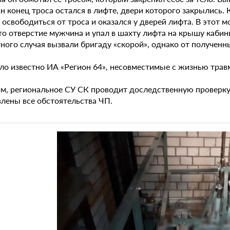
н конец троса остался в лифте, двери которого закрылись. 
 освободиться от троса и оказался у дверей лифта. В этот 
это отверстие мужчина и упал в шахту лифта на крышу каби
тного случая вызвали бригаду «скорой», однако от получен
ало известно ИА «Регион 64», несовместимые с жизнью трав
м, региональное СУ СК проводит доследственную проверку 
влены все обстоятельства ЧП.