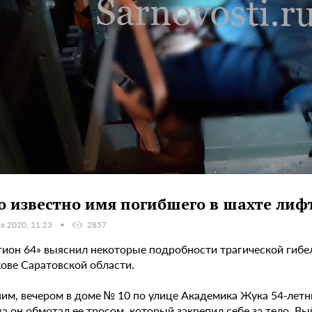
о известно имя погибшего в шахте лиф
я 2020, 11:23
2857
гион 64» выяснил некоторые подробности трагической гибе
кове Саратовской области.
им, вечером в доме № 10 по улице Академика Жука 54-летн
а он обмотал ее тросом, который закрепил себе за тело. Вы