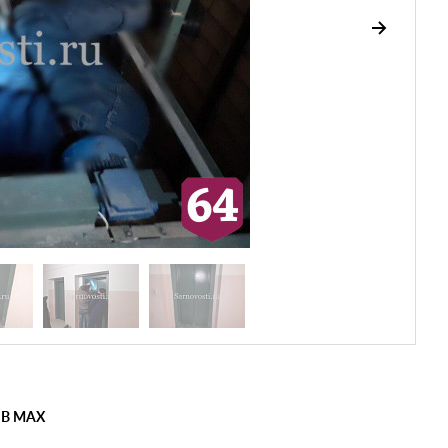
 В MAX