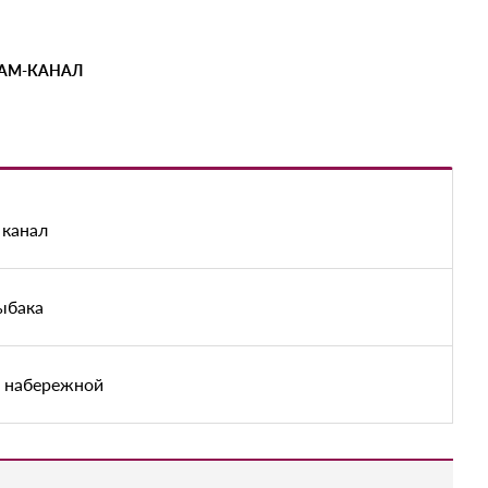
РАМ-КАНАЛ
 канал
ыбака
й набережной