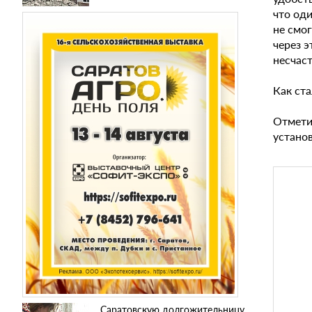
что оди
не смог
через 
несчас
Как ст
Отмети
устано
Саратовскую долгожительницу