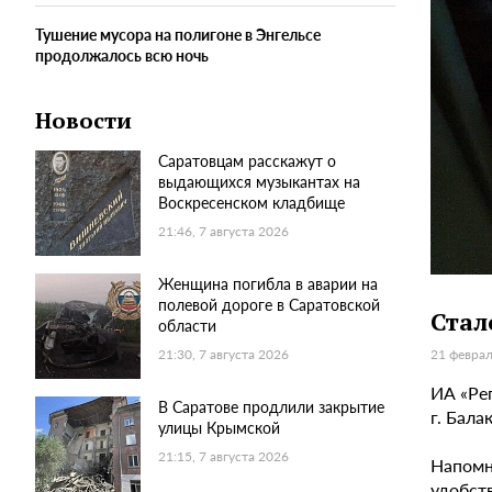
Тушение мусора на полигоне в Энгельсе
продолжалось всю ночь
Новости
Саратовцам расскажут о
выдающихся музыкантах на
Воскресенском кладбище
21:46, 7 августа 2026
Женщина погибла в аварии на
полевой дороге в Саратовской
Стал
области
21 феврал
21:30, 7 августа 2026
ИА «Ре
В Саратове продлили закрытие
г. Бала
улицы Крымской
21:15, 7 августа 2026
Напомн
удобств