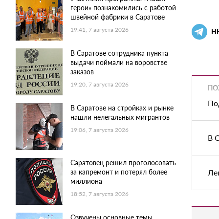
герои» познакомились с работой
швейной фабрики в Саратове
19:41, 7 августа 2026
Н
В Саратове сотрудника пункта
выдачи поймали на воровстве
заказов
19:20, 7 августа 2026
ПО
По
В Саратове на стройках и рынке
нашли нелегальных мигрантов
19:06, 7 августа 2026
В 
Саратовец решил проголосовать
за капремонт и потерял более
Ле
миллиона
18:52, 7 августа 2026
Озвучены основные темы