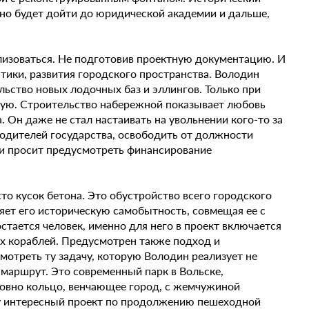
но будет дойти до юридической академии и дальше,
ализоваться. Не подготовив проектную документацию. И
тики, развития городского пространства. Володин
ьство новых лодочных баз и эллингов. Только при
ную. Строительство набережной показывает любовь
. Он даже не стал настаивать на увольнении кого-то за
водителей государства, освободить от должности
а и просит предусмотреть финансирование
то кусок бетона. Это обустройство всего городского
няет его историческую самобытность, совмещая ее с
тается человек, именно для него в проект включается
их кораблей. Предусмотрен также подход и
смотреть ту задачу, которую Володин реализует не
 маршрут. Это современный парк в Вольске,
ловно кольцо, венчающее город, с жемчужиной
ву интересный проект по продолжению пешеходной