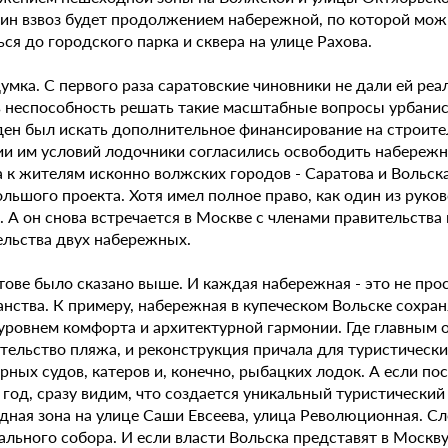
ин взвоз будет продолжением набережной, по которой мож
ся до городского парка и сквера на улице Рахова.
умка. С первого раза саратовские чиновники не дали ей ре
в неспособность решать такие масштабные вопросы урбанис
ен был искать дополнительное финансирование на строител
ии им условий лодочники согласились освободить набереж
 к жителям исконно волжских городов - Саратова и Вольска
льшого проекта. Хотя имел полное право, как один из руко
. А он снова встречается в Москве с членами правительств
ельства двух набережных.
ове было сказано выше. И каждая набережная - это не прос
анства. К примеру, набережная в купеческом Вольске сохра
ровнем комфорта и архитектурной гармонии. Где главным ос
ительство пляжа, и реконструкция причала для туристическ
ных судов, катеров и, конечно, рыбацких лодок. А если по
год, сразу видим, что создается уникальный туристический
дная зона на улице Саши Евсеева, улица Революционная. С
ального собора. И если власти Вольска представят в Моск