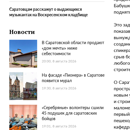
Бабушк
Саратовцам расскажут о выдающихся
поднять
музыкантах на Воскресенском кладбище
Это зад
показа
Новости
вынужд
В Саратовской области продают
создан
«дом мечты» ниже
спикера
себестоимости
срыв бо
20:00, 8 августа 2026
любого
строит
На фасаде «Пионера» в Саратове
появится мурал
О Сарат
простр
19:30, 8 августа 2026
новым у
и стро
маломер
«Серебряные» волонтеры сшили
45 подушек для саратовских
первый 
бойцов
пешехо
кафедр
19:01, 8 августа 2026