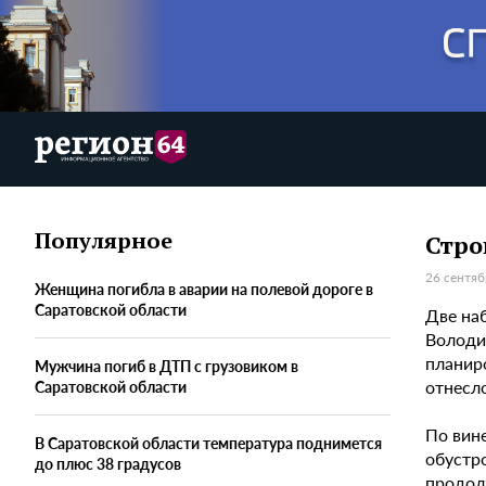
Популярное
Стро
26 сентяб
Женщина погибла в аварии на полевой дороге в
Саратовской области
Две на
Володи
планир
Мужчина погиб в ДТП с грузовиком в
отнесл
Саратовской области
По вин
В Саратовской области температура поднимется
обустр
до плюс 38 градусов
продол