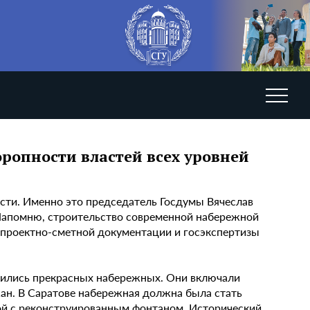
оропности властей всех уровней
сти. Именно это председатель Госдумы Вячеслав
Напомню, строительство современной набережной
а проектно-сметной документации и госэкспертизы
шились прекрасных набережных. Они включали
ан. В Саратове набережная должна была стать
й с реконструированным фонтаном. Исторический