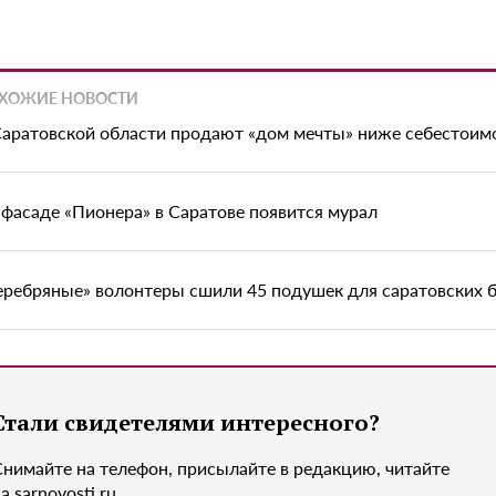
ХОЖИЕ НОВОСТИ
Саратовской области продают «дом мечты» ниже себестоим
 фасаде «Пионера» в Саратове появится мурал
еребряные» волонтеры сшили 45 подушек для саратовских 
Стали свидетелями интересного?
Снимайте на телефон, присылайте в редакцию, читайте
а sarnovosti.ru