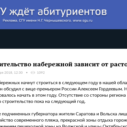
ительство набережной зависит от раст
ря 2018, 12:30
1092
бережных начнут строиться в следующем году в нашей обла
н обсудил с вице-премьером России Алексеем Гордеевым. 
овалось начать в этом году. Отсутствие со стороны регион
о строительство пока на следующий год.
е подчиненных губернатора жители Саратова и Вольска ли
ойство современного пляжа, прекрасной зоны отдыха горож
жением пешеходной зоны на Волжской и улицы Октябрьско