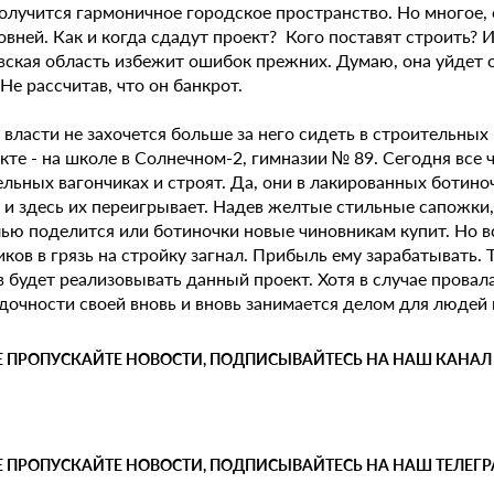
олучится гармоничное городское пространство. Но многое, 
овней. Как и когда сдадут проект? Кого поставят строить? 
ская область избежит ошибок прежних. Думаю, она уйдет от 
Не рассчитав, что он банкрот.
власти не захочется больше за него сидеть в строительных
кте - на школе в Солнечном-2, гимназии № 89. Сегодня все 
льных вагончиках и строят. Да, они в лакированных ботино
 и здесь их переигрывает. Надев желтые стильные сапожки,
ью поделится или ботиночки новые чиновникам купит. Но вс
ков в грязь на стройку загнал. Прибыль ему зарабатывать. Т
 будет реализовывать данный проект. Хотя в случае провал
дочности своей вновь и вновь занимается делом для людей 
Е ПРОПУСКАЙТЕ НОВОСТИ, ПОДПИСЫВАЙТЕСЬ НА НАШ КАНАЛ
Е ПРОПУСКАЙТЕ НОВОСТИ, ПОДПИСЫВАЙТЕСЬ НА НАШ ТЕЛЕГ