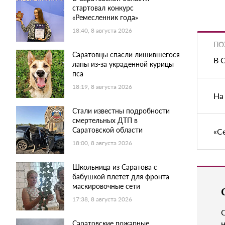
стартовал конкурс
«Ремесленник года»
18:40, 8 августа 2026
ПО
Саратовцы спасли лишившегося
В 
лапы из-за украденной курицы
пса
18:19, 8 августа 2026
На
Стали известны подробности
смертельных ДТП в
Саратовской области
«С
18:00, 8 августа 2026
Школьница из Саратова с
бабушкой плетет для фронта
маскировочные сети
17:38, 8 августа 2026
н
Саратовские пожарные