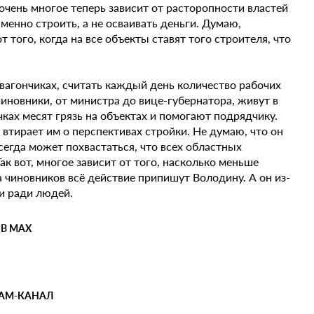
очень многое теперь зависит от расторопности властей
Именно строить, а не осваивать деньги. Думаю,
того, когда на все объекты ставят того строителя, что
 вагончиках, считать каждый день количество рабочих
чиновники, от министра до вице-губернатора, живут в
чках месят грязь на объектах и помогают подрядчику.
 втирает им о перспективах стройки. Не думаю, что он
егда может похвастаться, что всех областных
ак вот, многое зависит от того, насколько меньше
а чиновников всё действие припишут Володину. А он из-
и ради людей.
 В MAX
РАМ-КАНАЛ