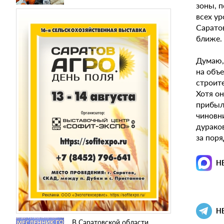
зоны, п
всех ур
Саратов
ближе. 
Думаю, 
на объе
строите
Хотя он
прибыл
чиновни
дураков
за поря
Н
Н
В Саратовской области