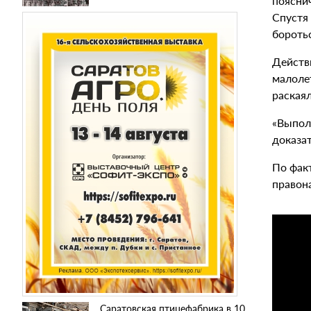
пояснич
Спустя
боротьс
Действи
малоле
раская
«Выпол
доказа
По фак
правона
Саратовская птицефабрика в 10