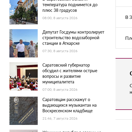
температура поднимется до
плюс 38 градусов
В 
08:00, 8 августа 2026
Депутат Госдумы контролирует
Пл
строительство водозаборной
станции в Аткарске
07:30, 8 августа 2026
Саратовский губернатор
обсудил с жителями острые
вопросы и развитие
муниципалитета
07:00, 8 августа 2026
н
Саратовцам расскажут о
выдающихся музыкантах на
Воскресенском кладбище
21:46, 7 августа 2026