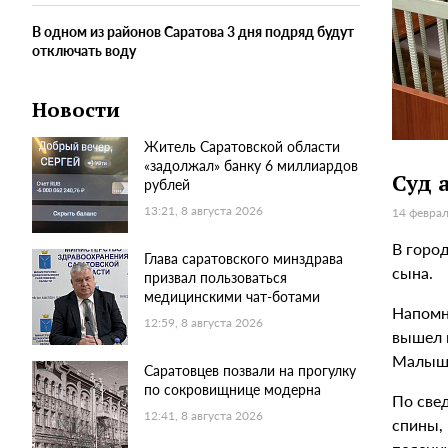
В одном из районов Саратова 3 дня подряд будут
отключать воду
Новости
Житель Саратовской области
«задолжал» банку 6 миллиардов
Суд 
рублей
13:21, 8 августа 2026
14 феврал
В горо
Глава саратовского минздрава
сына.
призвал пользоваться
медицинскими чат-ботами
Напомн
12:59, 8 августа 2026
вышел в
Малыша
Саратовцев позвали на прогулку
по сокровищнице модерна
По све
12:41, 8 августа 2026
спины,