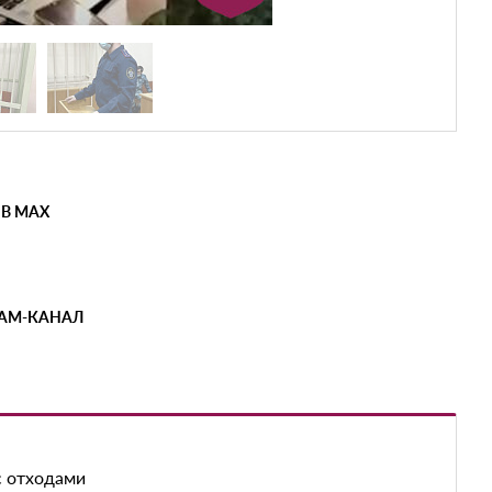
 В MAX
РАМ-КАНАЛ
с отходами