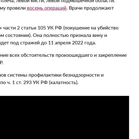
о плеча, левой кисти, левой подмышечной области.
ему провели
восемь операций
. Врачи продолжают
» части 2 статьи 105 УК РФ (покушение на убийство
м состоянии). Она полностью признала вину и
удет под стражей до 11 апреля 2022 года.
ние всех обстоятельств произошедшего и закрепление
Р.
ов системы профилактики безнадзорности и
ч. 1 ст. 293 УК РФ (халатность).