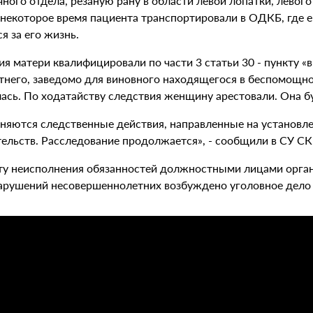
ного отдела, резаную рану в области левой лопатки, левог
 некоторое время пациента транспортировали в ОДКБ, где 
я за его жизнь.
я матери квалифицировали по части 3 статьи 30 - пункту «в
тнего, заведомо для виновного находящегося в беспомощно
лась. По ходатайству следствия женщину арестовали. Она б
няются следственные действия, направленные на установле
тельств. Расследование продолжается», - сообщили в СУ СК
ту неисполнения обязанностей должностными лицами орган
рушений несовершеннолетних возбуждено уголовное дело по 