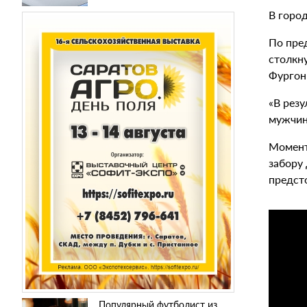
В горо
По пре
столкн
Фургон
«В рез
мужчин
Момент
забору 
предст
Популярный футболист из