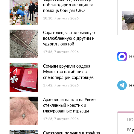
поблагодарил женщин за
помощь бойцам СВО
18:10, 7 августа 2026
Саратовец застал бывшую
возлюбленную с другим и
ударил лопатой
17:56, 7 августа 2026
Н
Семьям вручили ордена
Мужества погибших в
спецоперации саратовцев
Н
17:42, 7 августа 2026
Археологи нашли на Увеке
стеклянный крестик и
глазурованные изразцы
17:28, 7 августа 2026
ПО
Му
Саратовец получил штраф за