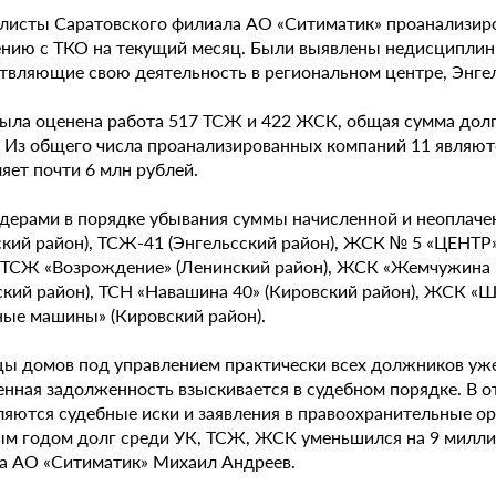
листы Саратовского филиала АО «Ситиматик» проанализиров
нию с ТКО на текущий месяц. Были выявлены недисципли
твляющие свою деятельность в региональном центре, Энгел
была оценена работа 517 ТСЖ и 422 ЖСК, общая сумма долга
. Из общего числа проанализированных компаний 11 являютс
яет почти 6 млн рублей.
дерами в порядке убывания суммы начисленной и неоплачен
ский район), ТСЖ-41 (Энгельсский район), ЖСК № 5 «ЦЕНТР
, ТСЖ «Возрождение» (Ленинский район), ЖСК «Жемчужина 
ский район), ТСН «Навашина 40» (Кировский район), ЖСК «
ые машины» (Кировский район).
ы домов под управлением практически всех должников уже
енная задолженность взыскивается в судебном порядке. В 
яются судебные иски и заявления в правоохранительные орг
м годом долг среди УК, ТСЖ, ЖСК уменьшился на 9 миллио
а АО «Ситиматик» Михаил Андреев.