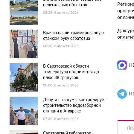
Регион
нелегальных объектов
просро
08:58, 8 августа 2026
оплачи
Для ур
Врачи спасли травмированную
оплатит
станком руку саратовца
08:28, 8 августа 2026
Н
В Саратовской области
температура поднимется до
плюс 38 градусов
08:00, 8 августа 2026
Н
Депутат Госдумы контролирует
строительство водозаборной
станции в Аткарске
07:30, 8 августа 2026
ПО
Саратовский губернатор