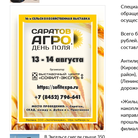
Специа
обраще
осущес
Всего 
рублей
составл
Антили
(Киров
район)
(Ленин
дорожн
«Жильц
накопл
направл
прошлы
филиал
В Энгельсе снесли свыше 350