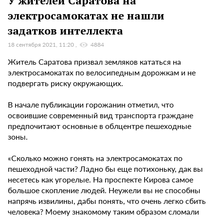
У жителей Саратова на
электросамокатах не нашли
задатков интеллекта
18 сентября 2021, 11:20
4884
Житель Саратова призвал земляков кататься на
электросамокатах по велосипедным дорожкам и не
подвергать риску окружающих.
В начале публикации горожанин отметил, что
освоившие современный вид транспорта граждане
предпочитают основные в облцентре пешеходные
зоны.
«Сколько можно гонять на электросамокатах по
пешеходной части? Ладно бы еще потихоньку, дак вы
несетесь как угорелые. На проспекте Кирова самое
большое скопление людей. Неужели вы не способны
напрячь извилины, дабы понять, что очень легко сбить
человека? Моему знакомому таким образом сломали