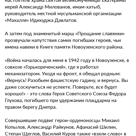
иерей Александр Милованов, имам-хатыб,
руководитель местной мусульманской организации
«Махалля» Идихуджа Давлатов.
А затем под знаменитый марш «Прощание славянки»
прозвучали напутствия самих погибших героев, чьи
имена навеки в Книге памяти Новоузенского района.
«Война началась для меня в 1942 году в Новоузенске, в
совхозе «Горькореченский», где я работал
механизатором. Уходя на фронт, я обещал родным:
«Вернусь! Разобьем фашистскую гадину, и вернусь. Вы
даже соскучиться не успеете. Поверьте, все будет
хорошо!» - это слова Героя Советского Союза Федора
Глухова, погибшего при удержании плацдарма на
правом берегу Днепра.
Совершившие подвиг герои-орденоносцы Михаил
Копылов, Александр Райкунов, Афанасий Шилин,
Степан Щеглов, Василий Куров также «взяли слово» в