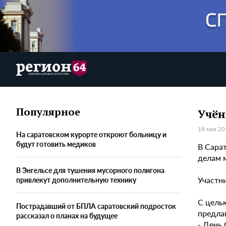
Популярное
Учён
18 мая 20
На саратовском курорте откроют больницу и
будут готовить медиков
В Сара
делам 
В Энгельсе для тушения мусорного полигона
Участн
привлекут дополнительную технику
С цель
Пострадавший от БПЛА саратовский подросток
предлаг
рассказал о планах на будущее
- День 