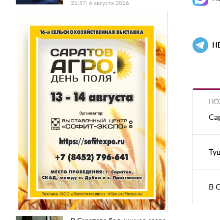
21:57, 6 августа 2026
Н
ПО
Са
Ту
В 