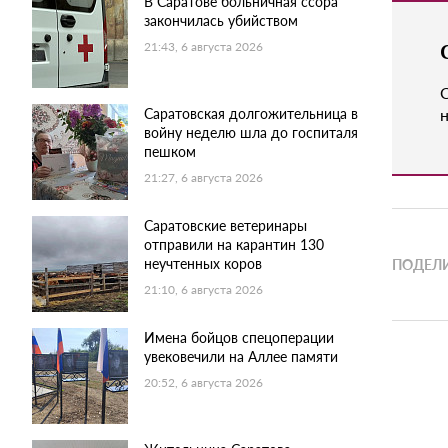
В Саратове больничная ссора
закончилась убийством
21:43, 6 августа 2026
Саратовская долгожительница в
н
войну неделю шла до госпиталя
пешком
21:27, 6 августа 2026
Саратовские ветеринары
отправили на карантин 130
неучтенных коров
ПОДЕЛИ
21:10, 6 августа 2026
Имена бойцов спецоперации
увековечили на Аллее памяти
20:52, 6 августа 2026