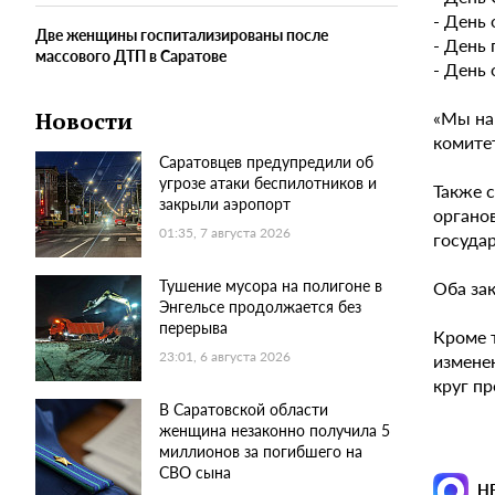
- День
Две женщины госпитализированы после
- День
массового ДТП в Саратове
- День 
«Мы на
Новости
комите
Саратовцев предупредили об
угрозе атаки беспилотников и
Также 
закрыли аэропорт
органо
01:35, 7 августа 2026
госуда
Тушение мусора на полигоне в
Оба за
Энгельсе продолжается без
перерыва
Кроме 
23:01, 6 августа 2026
изменен
круг п
В Саратовской области
женщина незаконно получила 5
миллионов за погибшего на
СВО сына
Н