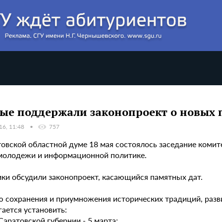
ые поддержали законопроект о новых 
16, 11:48
757
товской областной думе 18 мая состоялось заседание комит
молодежи и информационной политике.
ики обсудили законопроект, касающийся памятных дат.
ю сохранения и приумножения исторических традиций, разв
ается установить:
Саратовской губернии - 5 марта;