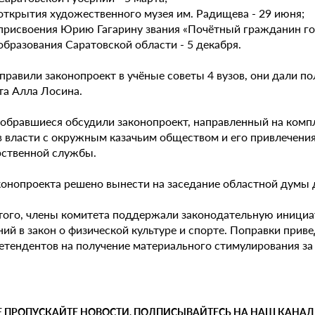
 открытия художественного музея им. Радищева - 29 июня;
 присвоения Юрию Гагарину звания «Почётный гражданин гор
образования Саратовской области - 5 декабря.
правили законопроект в учёные советы 4 вузов, они дали п
та Алла Лосина.
собравшиеся обсудили законопроект, направленный на комп
в власти с окружным казачьим обществом и его привлечени
рственной службы.
конопроекта решено вынести на заседание областной думы д
того, члены комитета поддержали законодательную инициат
ий в закон о физической культуре и спорте. Поправки прив
ретендентов на получение материального стимулирования за
Е ПРОПУСКАЙТЕ НОВОСТИ, ПОДПИСЫВАЙТЕСЬ НА НАШ КАНАЛ