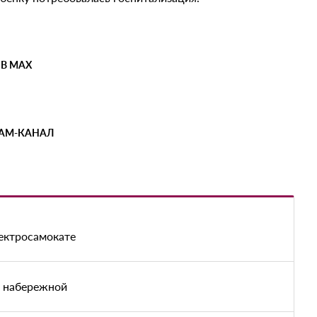
 В MAX
РАМ-КАНАЛ
лектросамокате
й набережной