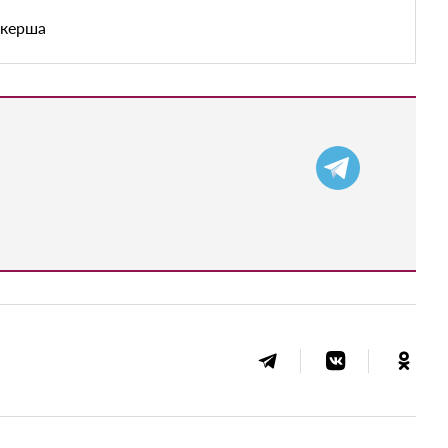
йкерша