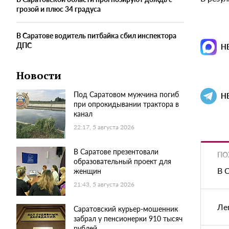
грозой и плюс 34 градуса
В Саратове водитель питбайка сбил инспектора
ДПС
Н
Новости
Под Саратовом мужчина погиб
Н
при опрокидывании трактора в
канал
22:17, 5 августа 2026
В Саратове презентовали
ПО
образовательный проект для
В 
женщин
21:43, 5 августа 2026
Ле
Саратовский курьер-мошенник
забрал у пенсионерки 910 тысяч
рублей