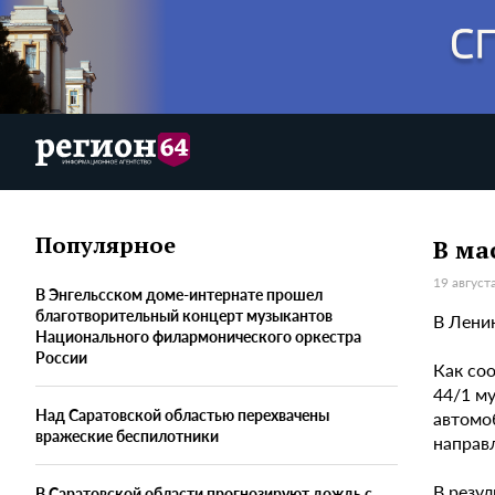
Популярное
В ма
19 август
В Энгельсском доме-интернате прошел
благотворительный концерт музыкантов
В Лени
Национального филармонического оркестра
России
Как со
44/1 му
Над Саратовской областью перехвачены
автомо
вражеские беспилотники
направл
В резу
В Саратовской области прогнозируют дождь с