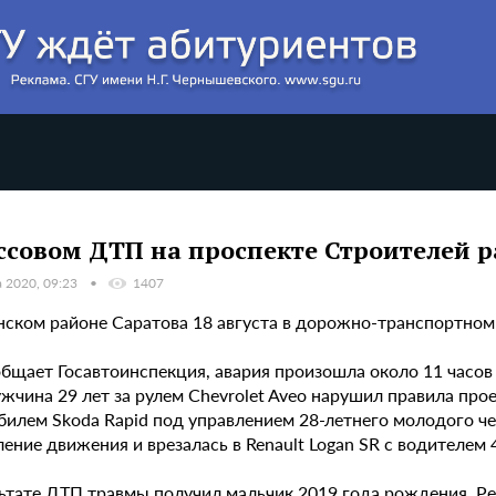
ссовом ДТП на проспекте Строителей 
а 2020, 09:23
1407
нском районе Саратова 18 августа в дорожно-транспортном
общает Госавтоинспекция, авария произошла около 11 часов
жчина 29 лет за рулем Chevrolet Aveo нарушил правила про
билем Skoda Rapid под управлением 28-летнего молодого че
ение движения и врезалась в Renault Logan SR с водителем 4
льтате ДТП травмы получил мальчик 2019 года рождения. Ре