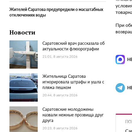
услови
Жителей Саратова предупредили о масштабных
товарна
отключениях воды
При об
возвращ
Новости
Саратовский врач рассказала об
актуальности флюорографии
21:01, 8 августа 2026
Н
Жительница Саратова
игнорировала штрафы и ушла с
пляжа пешком
Н
20:44, 8 августа 2026
Саратовские молодожены
назвали нежные прозвища друг
друга
ПО
20:23, 8 августа 2026
Са