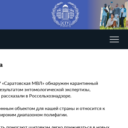
а
БУ «Саратовская МВЛ» обнаружен карантинный
езультатом энтомологической экспертизы,
рассказали в Россельхознадзоре.
тинным объектом для нашей страны и относится к
широким диапазоном полифагии.
сть помогают щитовкам легко приживаться в новых