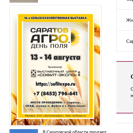
Жи
Са
н
В Саратовской области продают