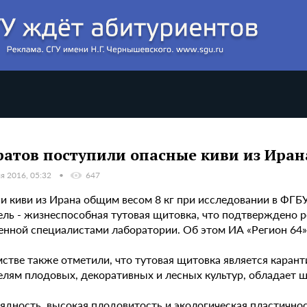
ратов поступили опасные киви из Иран
я 2016, 05:32
647
ии киви из Ирана общим весом 8 кг при исследовании в ФГ
ель - жизнеспособная тутовая щитовка, что подтверждено р
енной специалистами лаборатории. Об этом ИА «Регион 64» 
мстве также отметили, что тутовая щитовка является каран
елям плодовых, декоративных и лесных культур, обладает 
ядность, высокая плодовитость и экологическая пластично