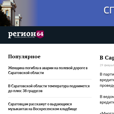
Популярное
В Са
29 феврал
Женщина погибла в аварии на полевой дороге в
Саратовской области
В парт
вредит
провед
В Саратовской области температура поднимется
до плюс 38 градусов
В ведо
вредит
Саратовцам расскажут о выдающихся
музыкантах на Воскресенском кладбище
«Много