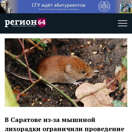
В Саратове из-за мышиной
лихорадки ограничили проведение