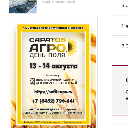
11:05, 6 августа 2026
В 
Са
В 
н