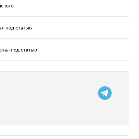
йского
ал под статью
попал под статью