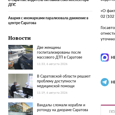
ДПС
«О фак
02 (102
Авария с иномарками парализовала движение в
центре Саратова
Госавт
отнест
Новости
уточнил
Две женщины
госпитализированы после
массового ДТП в Саратове
Н
11:33, 6 августа 2026
В Саратовской области решают
проблему доступности
Н
медицинской помощи
11:19, 6 августа 2026
Вандалы сломали корабли и
ротонду на диораме Саратова
ПО