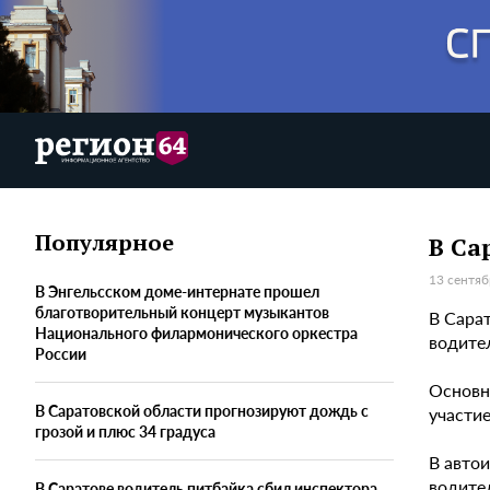
Популярное
В Са
13 сентяб
В Энгельсском доме-интернате прошел
благотворительный концерт музыкантов
В Сара
Национального филармонического оркестра
водите
России
Основн
В Саратовской области прогнозируют дождь с
участи
грозой и плюс 34 градуса
В авто
водите
В Саратове водитель питбайка сбил инспектора