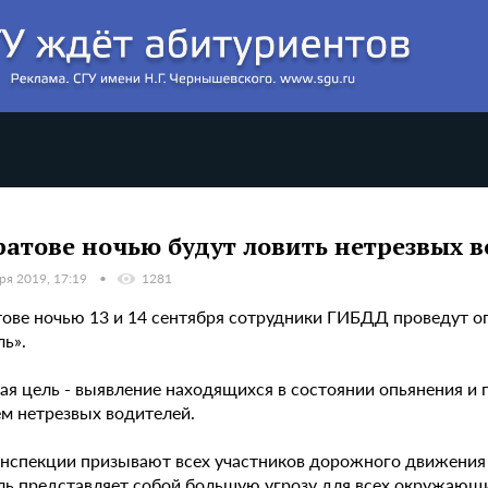
ратове ночью будут ловить нетрезвых 
ря 2019, 17:19
1281
тове ночью 13 и 14 сентября сотрудники ГИБДД проведут 
ль».
ая цель - выявление находящихся в состоянии опьянения 
ем нетрезвых водителей.
инспекции призывают всех участников дорожного движения 
ль представляет собой большую угрозу для всех окружающи