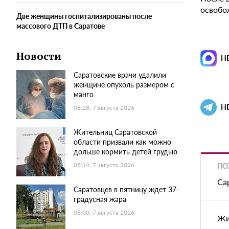
освобо
Две женщины госпитализированы после
массового ДТП в Саратове
Новости
Н
Саратовские врачи удалили
женщине опухоль размером с
манго
Н
08:28, 7 августа 2026
Жительниц Саратовской
области призвали как можно
дольше кормить детей грудью
ПО
08:14, 7 августа 2026
Са
Саратовцев в пятницу ждет 37-
градусная жара
08:00, 7 августа 2026
Жи