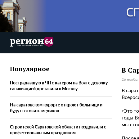
Популярное
В Са
26 ноября
Пострадавшую в ЧП с катером на Волге девочку
санавиацией доставили в Москву
В сара
Всерос
На саратовском курорте откроют больницу и
«Это т
будут готовить медиков
годы В
мы сто
Строителей Саратовской области поздравили с
профессиональным праздником
После 