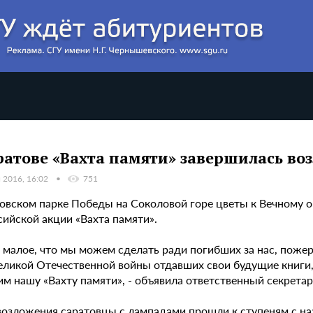
ратове «Вахта памяти» завершилась во
 2016, 16:02
751
товском парке Победы на Соколовой горе цветы к Вечному 
сийской акции «Вахта памяти».
о малое, что мы можем сделать ради погибших за нас, поже
еликой Отечественной войны отдавших свои будущие книги
им нашу «Вахту памяти», - объявила ответственный секрета
возложения саратовцы с лампадами прошли к ступеням с наз