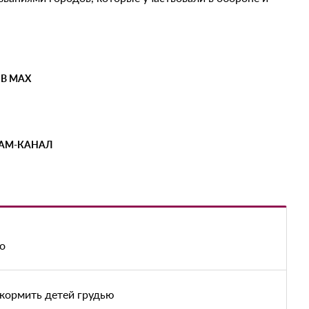
 В MAX
РАМ-КАНАЛ
о
кормить детей грудью