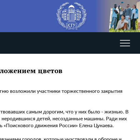
зложением цветов
огню возложили участники торжественного закрытия
ртвовавших самым дорогим, что у них было - жизнью. В
, неродившихся детей, несозданные машины. Ради них
рь «Поискового движения России» Елена Цунаева.
ваниями городов, которые участвовали в обороне и