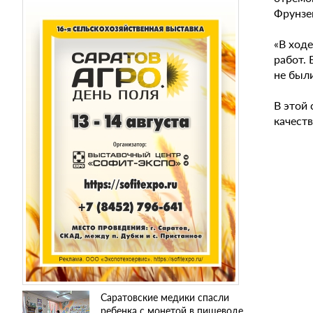
Фрунзе
«В ход
работ.
не был
В этой
качеств
Саратовские медики спасли
ребенка с монетой в пищеводе