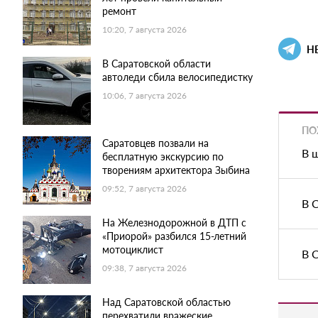
ремонт
10:20, 7 августа 2026
Н
В Саратовской области
автоледи сбила велосипедистку
10:06, 7 августа 2026
ПО
Саратовцев позвали на
В 
бесплатную экскурсию по
творениям архитектора Зыбина
09:52, 7 августа 2026
В 
На Железнодорожной в ДТП с
«Приорой» разбился 15-летний
мотоциклист
В 
09:38, 7 августа 2026
Над Саратовской областью
перехватили вражеские