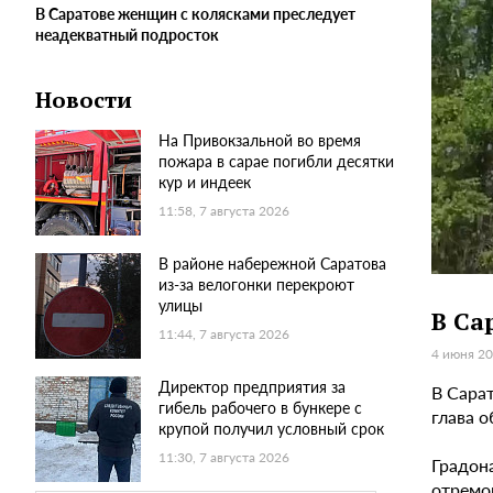
В Саратове женщин с колясками преследует
неадекватный подросток
Новости
На Привокзальной во время
пожара в сарае погибли десятки
кур и индеек
11:58, 7 августа 2026
В районе набережной Саратова
из-за велогонки перекроют
улицы
В Са
11:44, 7 августа 2026
4 июня 20
Директор предприятия за
В Сара
гибель рабочего в бункере с
глава 
крупой получил условный срок
11:30, 7 августа 2026
Градон
отремо