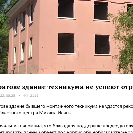
ратове здание техникума не успеют от
22, 08:28
2111
тове здание бывшего монтажного техникума не удастся реко
областного центра Михаил Исаев.
ачальник напомнил, что благодаря поддержке председател
нтировать данный объект под корпус общеобразовательног