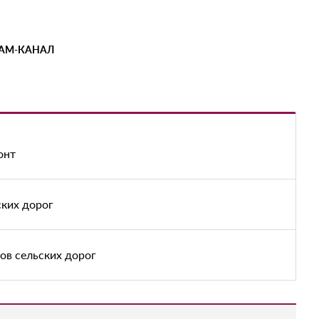
РАМ-КАНАЛ
онт
ских дорог
ов сельских дорог