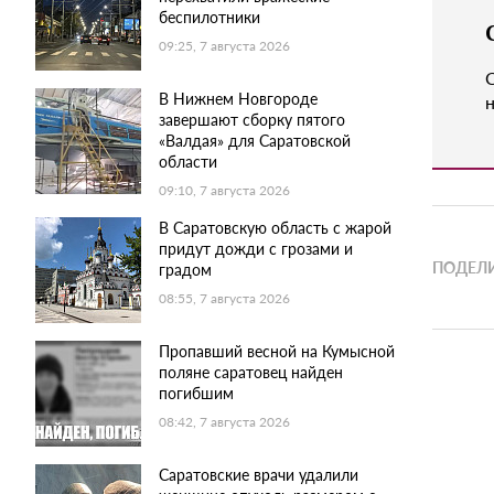
беспилотники
09:25, 7 августа 2026
В Нижнем Новгороде
н
завершают сборку пятого
«Валдая» для Саратовской
области
09:10, 7 августа 2026
В Саратовскую область с жарой
придут дожди с грозами и
ПОДЕЛИ
градом
08:55, 7 августа 2026
Пропавший весной на Кумысной
поляне саратовец найден
погибшим
08:42, 7 августа 2026
Саратовские врачи удалили