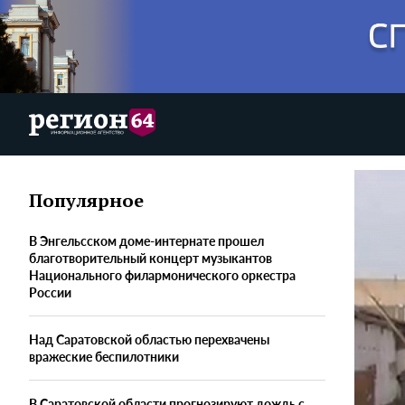
Популярное
В Энгельсском доме-интернате прошел
благотворительный концерт музыкантов
Национального филармонического оркестра
России
Над Саратовской областью перехвачены
вражеские беспилотники
В Саратовской области прогнозируют дождь с