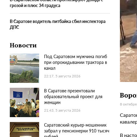
грозой и плюс 34 градуса
В Саратове водитель питбайка сбил инспектора
ДПС
Новости
Под Саратовом мужчина погиб
при опрокидывании трактора в
канал
22:17, 5 августа 2026
В Саратове презентовали
Воро
образовательный проект для
женщин
8 октября
21:43, 5 августа 2026
Сарато
кавале
Саратовский курьер-мошенник
забрал у пенсионерки 910 тысяч
В наст
рублей