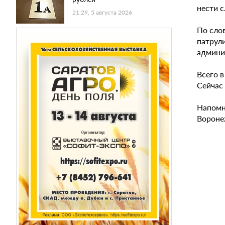
нести 
21:29, 5 августа 2026
По сло
патрул
админи
Всего 
Сейчас
Напомн
Вороне