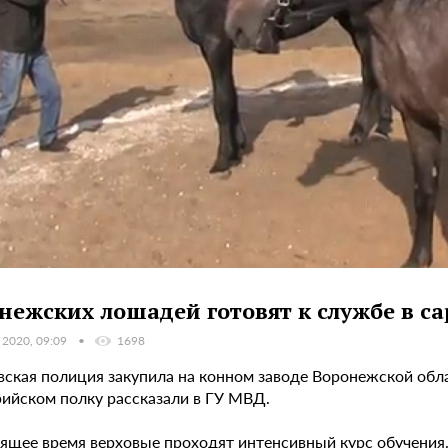
нежских лошадей готовят к службе в с
 2020, 09:09
1698
вская полиция закупила на конном заводе Воронежской обла
рийском полку рассказали в ГУ МВД.
оящее время верховые проходят интенсивный курс обучения