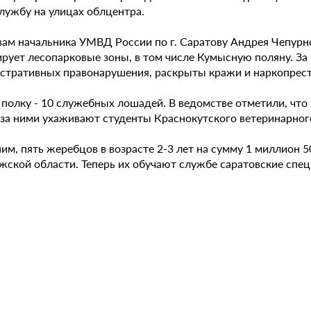
службу на улицах облцентра.
вам начальника УМВД России по г. Саратову Андрея Чепурно
ирует лесопарковые зоны, в том числе Кумысную поляну. За
стративных правонарушения, раскрыты кражи и наркопрест
в полку - 10 служебных лошадей. В ведомстве отметили, чт
 за ними ухаживают студенты Краснокутского ветеринарног
им, пять жеребцов в возрасте 2-3 лет на сумму 1 миллион 
жской области. Теперь их обучают службе саратовские спе