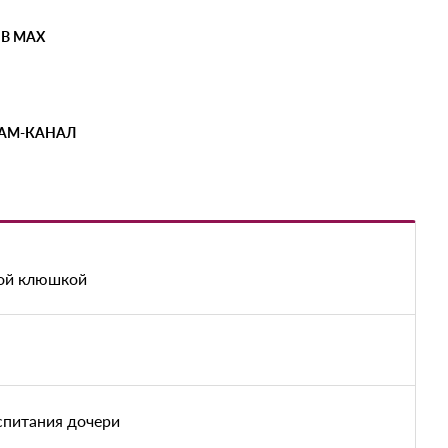
 В MAX
РАМ-КАНАЛ
ной клюшкой
спитания дочери