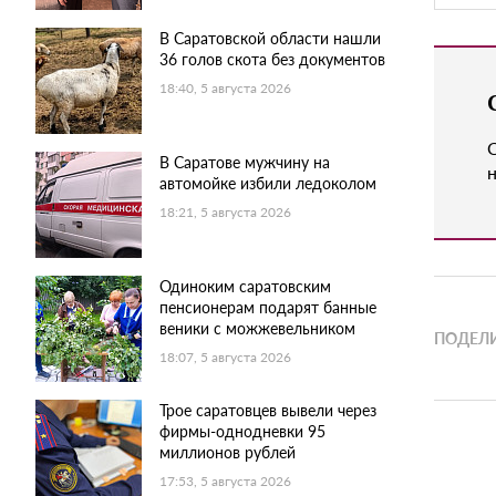
В Саратовской области нашли
36 голов скота без документов
18:40, 5 августа 2026
В Саратове мужчину на
н
автомойке избили ледоколом
18:21, 5 августа 2026
Одиноким саратовским
пенсионерам подарят банные
веники с можжевельником
ПОДЕЛИ
18:07, 5 августа 2026
Трое саратовцев вывели через
фирмы-однодневки 95
миллионов рублей
17:53, 5 августа 2026