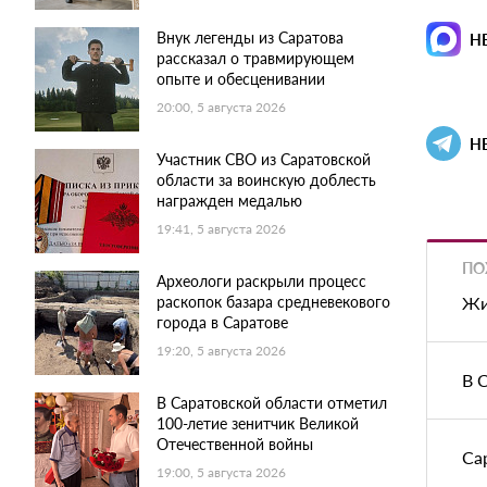
Внук легенды из Саратова
Н
рассказал о травмирующем
опыте и обесценивании
20:00, 5 августа 2026
Н
Участник СВО из Саратовской
области за воинскую доблесть
награжден медалью
19:41, 5 августа 2026
ПО
Археологи раскрыли процесс
Жи
раскопок базара средневекового
города в Саратове
19:20, 5 августа 2026
В 
В Саратовской области отметил
100-летие зенитчик Великой
Отечественной войны
Са
19:00, 5 августа 2026