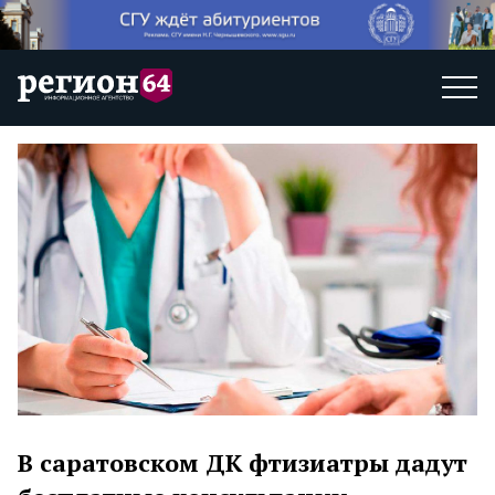
В саратовском ДК фтизиатры дадут