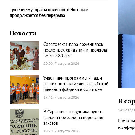
Тушение мусора на полигоне в Энгельсе
продолжается без перерыва
Новости
Саратовская пара поженилась
после трех свиданий и прожила
вместе 30 лет
20:00, 7 августа 2026
Участники программы «Наши
герои» познакомились с работой
швейной фабрики в Саратове
19:41, 7 августа 2026
В са
24 ноября
В Саратове сотрудника пункта
выдачи поймали на воровстве
Началь
заказов
конфер
19:20, 7 августа 2026