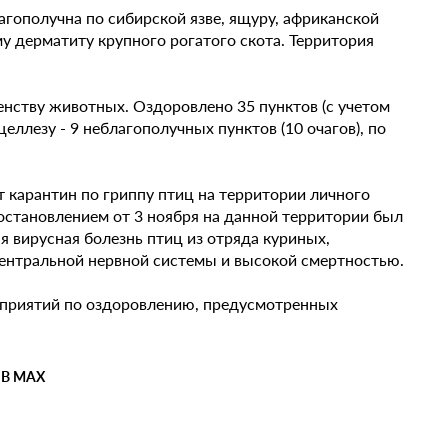
агополучна по сибирской язве, ящуру, африканской
у дерматиту крупного рогатого скота. Территория
енству животных. Оздоровлено 35 пунктов (с учетом
еллезу - 9 неблагополучных пунктов (10 очагов), по
т карантин по гриппу птиц на территории личного
остановлением от 3 ноября на данной территории был
я вирусная болезнь птиц из отряда куриных,
ентральной нервной системы и высокой смертностью.
оприятий по оздоровлению, предусмотренных
 В MAX