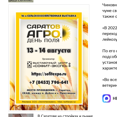
Чиновн
чуме св
также 
«В 202
переход
лейкозу
По его
подсоб
устано
характ
«Во вс
ветери
Н
В Саратове на стройках и рынке