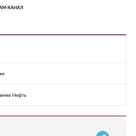
РАМ-КАНАЛ
ке
личке Нефть