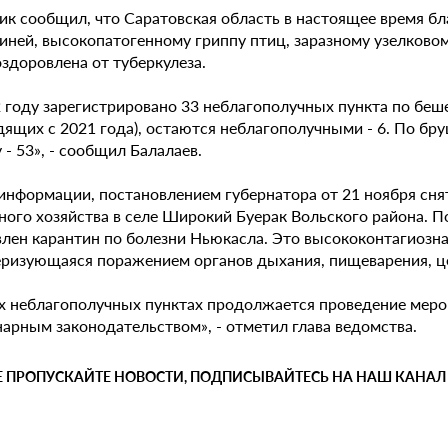
ик сообщил, что Саратовская область в настоящее время бл
иней, высокопатогенному гриппу птиц, заразному узелковом
оздоровлена от туберкулеза.
2 году зарегистрировано 33 неблагополучных пункта по беш
ящих с 2021 года), остаются неблагополучными - 6. По бруц
 - 53», - сообщил Балалаев.
 информации, постановлением губернатора от 21 ноября сня
ного хозяйства в селе Широкий Буерак Вольского района. П
влен карантин по болезни Ньюкасла. Это высококонтагиозна
еризующаяся поражением органов дыхания, пищеварения, ц
ех неблагополучных пунктах продолжается проведение мер
нарным законодательством», - отметил глава ведомства.
Е ПРОПУСКАЙТЕ НОВОСТИ, ПОДПИСЫВАЙТЕСЬ НА НАШ КАНАЛ