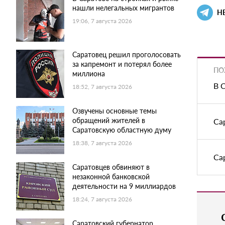
нашли нелегальных мигрантов
Н
19:06, 7 августа 2026
Саратовец решил проголосовать
за капремонт и потерял более
ПО
миллиона
В 
18:52, 7 августа 2026
Озвучены основные темы
обращений жителей в
Са
Саратовскую областную думу
18:38, 7 августа 2026
Са
Саратовцев обвиняют в
незаконной банковской
деятельности на 9 миллиардов
18:24, 7 августа 2026
Саратовский губернатор