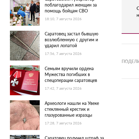
поблагодарил женщин за
помощь бойцам СВО
н
18:10, 7 августа 2026
Саратовец застал бывшую
возлюбленную с другим и
ударил лопатой
17:56, 7 августа 2026
ПОДЕЛИ
Семьям вручили ордена
Мужества погибших в
спецоперации саратовцев
17:42, 7 августа 2026
Археологи нашли на Увеке
стеклянный крестик и
глазурованные изразцы
17:28, 7 августа 2026
Саратовец получил штраф за