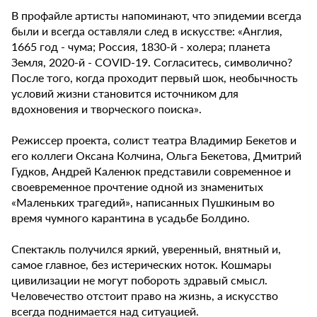
В профайле артисты напоминают, что эпидемии всегда
были и всегда оставляли след в искусстве: «Англия,
1665 год - чума; Россия, 1830-й - холера; планета
Земля, 2020-й - COVID-19. Согласитесь, символично?
После того, когда проходит первый шок, необычность
условий жизни становится источником для
вдохновения и творческого поиска».
Режиссер проекта, солист театра Владимир Бекетов и
его коллеги Оксана Колчина, Ольга Бекетова, Дмитрий
Гудков, Андрей Каленюк представили современное и
своевременное прочтение одной из знаменитых
«Маленьких трагедий», написанных Пушкиным во
время чумного карантина в усадьбе Болдино.
Спектакль получился яркий, уверенный, внятный и,
самое главное, без истерических ноток. Кошмары
цивилизации не могут побороть здравый смысл.
Человечество отстоит право на жизнь, а искусство
всегда поднимается над ситуацией.