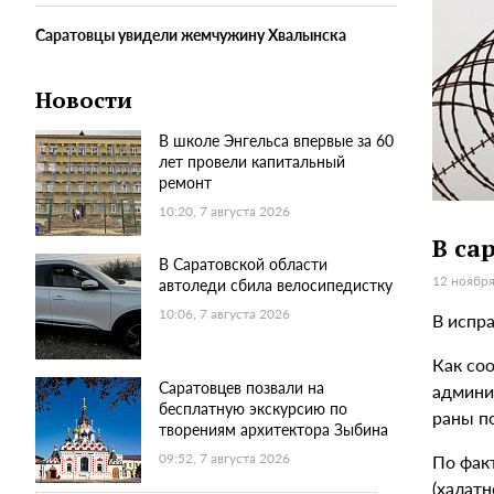
Саратовцы увидели жемчужину Хвалынска
Новости
В школе Энгельса впервые за 60
лет провели капитальный
ремонт
10:20, 7 августа 2026
В са
В Саратовской области
12 ноября
автоледи сбила велосипедистку
10:06, 7 августа 2026
В испр
Как со
Саратовцев позвали на
админи
бесплатную экскурсию по
раны п
творениям архитектора Зыбина
По факт
09:52, 7 августа 2026
(халат