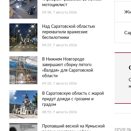
мотоциклист
Жи
09:38, 7 августа 2026
Над Саратовской областью
перехватили вражеские
Са
беспилотники
09:25, 7 августа 2026
В Нижнем Новгороде
завершают сборку пятого
«Валдая» для Саратовской
области
09:10, 7 августа 2026
н
В Саратовскую область с жарой
придут дожди с грозами и
градом
08:55, 7 августа 2026
Пропавший весной на Кумысной
ПОДЕЛИ