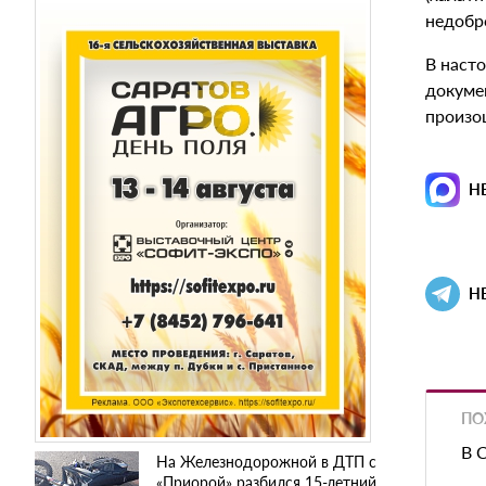
недобр
В наст
докуме
произо
Н
Н
ПО
В 
На Железнодорожной в ДТП с
«Приорой» разбился 15-летний