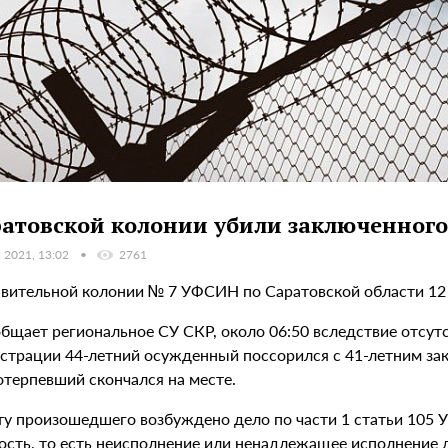
ратовской колонии убили заключенного
 2021, 13:02
2761
авительной колонии № 7 УФСИН по Саратовской области 12 
общает региональное СУ СКР, около 06:50 вследствие отсут
страции 44-летний осужденный поссорился с 41-летним зак
отерпевший скончался на месте.
у произошедшего возбуждено дело по части 1 статьи 105 УК
ность, то есть неисполнение или ненадлежащее исполнение