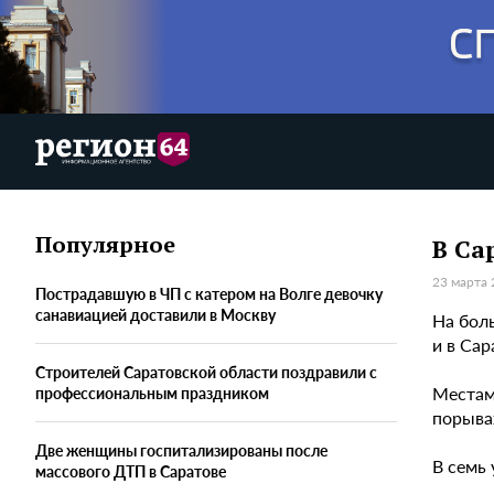
Популярное
В Са
23 марта 
Пострадавшую в ЧП с катером на Волге девочку
санавиацией доставили в Москву
На бол
и в Са
Строителей Саратовской области поздравили с
Местам
профессиональным праздником
порывах
Две женщины госпитализированы после
В семь 
массового ДТП в Саратове