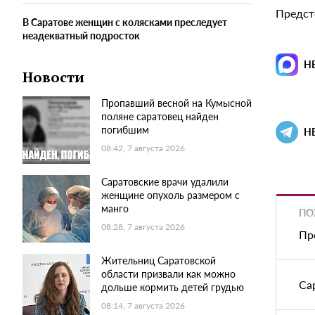
Предсто
В Саратове женщин с колясками преследует
неадекватный подросток
Н
Новости
Пропавший весной на Кумысной
поляне саратовец найден
погибшим
Н
08:42, 7 августа 2026
Саратовские врачи удалили
женщине опухоль размером с
манго
ПО
08:28, 7 августа 2026
Пр
Жительниц Саратовской
области призвали как можно
Са
дольше кормить детей грудью
08:14, 7 августа 2026