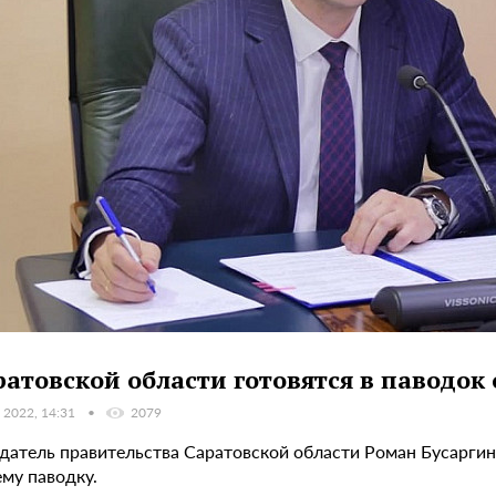
ратовской области готовятся в паводок
 2022, 14:31
2079
датель правительства Саратовской области Роман Бусаргин
му паводку.