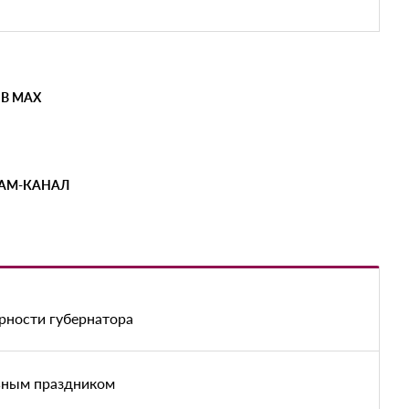
 В MAX
РАМ-КАНАЛ
рности губернатора
ьным праздником