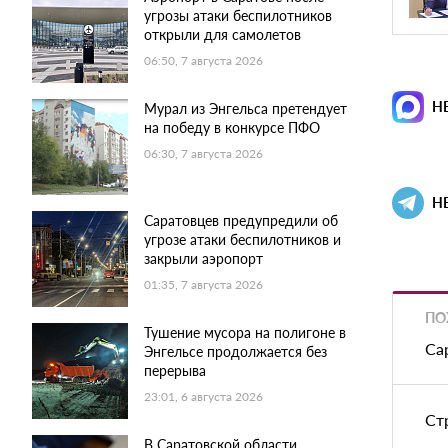
угрозы атаки беспилотников
открыли для самолетов
06:50, 7 августа 2026
Н
Мурал из Энгельса претендует
на победу в конкурсе ПФО
06:30, 7 августа 2026
Н
Саратовцев предупредили об
угрозе атаки беспилотников и
закрыли аэропорт
01:35, 7 августа 2026
ПО
Тушение мусора на полигоне в
Са
Энгельсе продолжается без
перерыва
23:01, 6 августа 2026
Ст
В Саратовской области