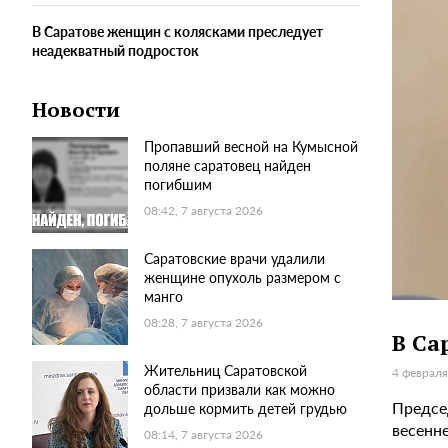
В Саратове женщин с колясками преследует
неадекватный подросток
Новости
Пропавший весной на Кумысной
поляне саратовец найден
погибшим
08:42, 7 августа 2026
Саратовские врачи удалили
женщине опухоль размером с
манго
08:28, 7 августа 2026
В Са
Жительниц Саратовской
4 февраля
области призвали как можно
Предсе
дольше кормить детей грудью
весенне
08:14, 7 августа 2026