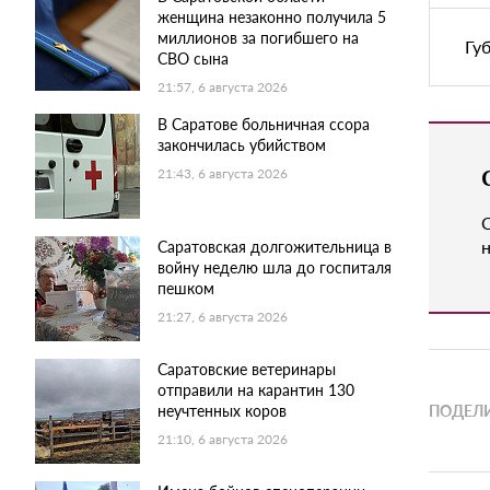
женщина незаконно получила 5
миллионов за погибшего на
Гу
СВО сына
21:57, 6 августа 2026
В Саратове больничная ссора
закончилась убийством
21:43, 6 августа 2026
н
Саратовская долгожительница в
войну неделю шла до госпиталя
пешком
21:27, 6 августа 2026
Саратовские ветеринары
отправили на карантин 130
неучтенных коров
ПОДЕЛИ
21:10, 6 августа 2026