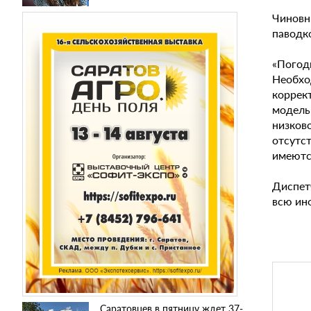
Чиновни
паводко
«Погод
Необхо
коррек
модель
низков
отсутс
имеются
Диспет
всю ин
Саратовцев в пятницу ждет 37-