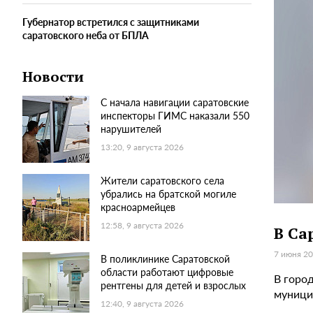
Губернатор встретился с защитниками
саратовского неба от БПЛА
Новости
С начала навигации саратовские
инспекторы ГИМС наказали 550
нарушителей
13:20, 9 августа 2026
Жители саратовского села
убрались на братской могиле
красноармейцев
12:58, 9 августа 2026
В Са
7 июня 20
В поликлинике Саратовской
области работают цифровые
В горо
рентгены для детей и взрослых
муници
12:40, 9 августа 2026