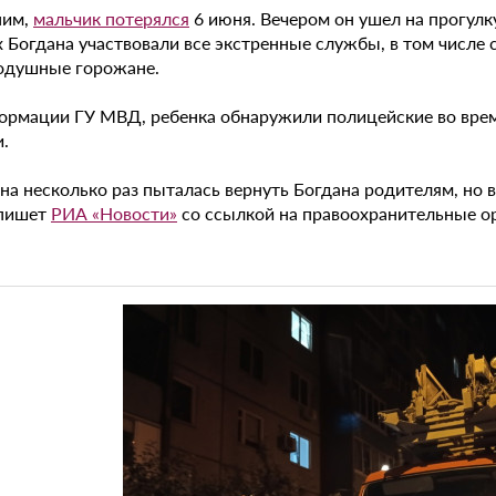
ним,
мальчик потерялся
6 июня. Вечером он ушел на прогулку
х Богдана участвовали все экстренные службы, в том числе
одушные горожане.
ормации ГУ МВД, ребенка обнаружили полицейские во врем
.
 несколько раз пыталась вернуть Богдана родителям, но в 
 пишет
РИА «Новости»
со ссылкой на правоохранительные о