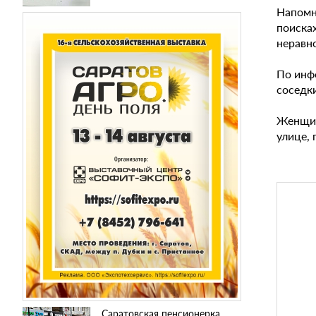
Напом
поиска
неравн
По инф
соседки
Женщина
улице,
Саратовская пенсионерка