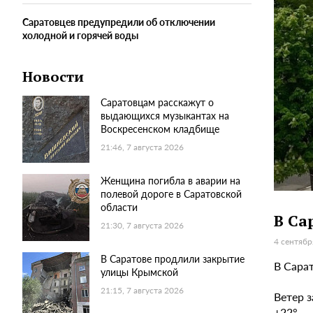
Саратовцев предупредили об отключении
холодной и горячей воды
Новости
Саратовцам расскажут о
выдающихся музыкантах на
Воскресенском кладбище
21:46, 7 августа 2026
Женщина погибла в аварии на
полевой дороге в Саратовской
области
В Са
21:30, 7 августа 2026
4 сентябр
В Саратове продлили закрытие
В Сара
улицы Крымской
21:15, 7 августа 2026
Ветер з
+22°.