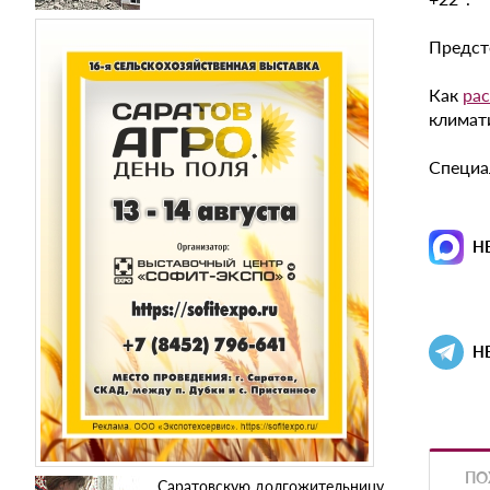
Предсто
Как
рас
климат
Специал
Н
Н
ПО
Саратовскую долгожительницу