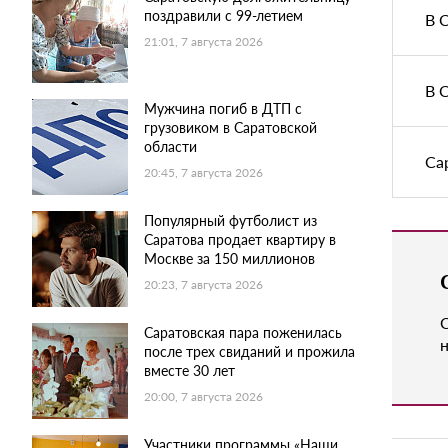
поздравили с 99-летием
В 
21:01, 7 августа 2026
В 
Мужчина погиб в ДТП с
грузовиком в Саратовской
области
Са
20:45, 7 августа 2026
Популярный футболист из
Саратова продает квартиру в
Москве за 150 миллионов
20:23, 7 августа 2026
Саратовская пара поженилась
н
после трех свиданий и прожила
вместе 30 лет
20:00, 7 августа 2026
Участники программы «Наши