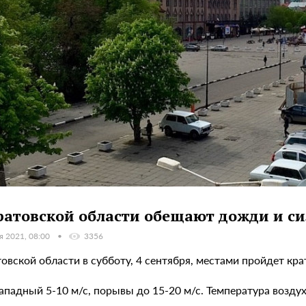
ратовской области обещают дожди и с
я 2021, 08:00
3356
товской области в субботу, 4 сентября, местами пройдет к
ападный 5-10 м/с, порывы до 15-20 м/с. Температура воздух