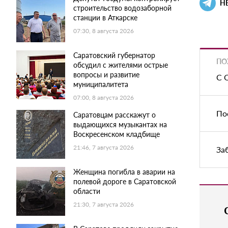
Н
строительство водозаборной
станции в Аткарске
07:30, 8 августа 2026
Саратовский губернатор
ПО
обсудил с жителями острые
вопросы и развитие
С 
муниципалитета
07:00, 8 августа 2026
По
Саратовцам расскажут о
выдающихся музыкантах на
Воскресенском кладбище
21:46, 7 августа 2026
За
Женщина погибла в аварии на
полевой дороге в Саратовской
области
21:30, 7 августа 2026