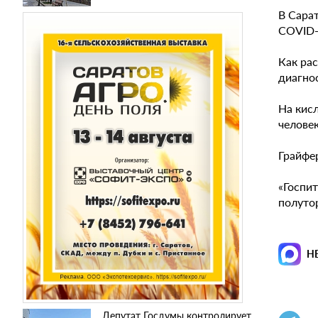
В Сара
COVID-
Как рас
диагно
На кис
челове
Грайфе
«Госпит
полутор
Н
Депутат Госдумы контролирует