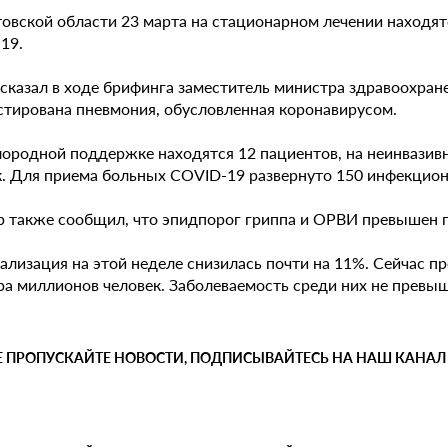
товской области 23 марта на стационарном лечении находя
19.
сказал в ходе брифинга заместитель министра здравоохране
стирована пневмония, обусловленная коронавирусом.
лородной поддержке находятся 12 пациентов, на неинвазив
к. Для приема больных COVID-19 развернуто 150 инфекцион
р также сообщил, что эпидпорог гриппа и ОРВИ превышен п
ализация на этой неделе снизилась почти на 11%. Сейчас п
а миллионов человек. Заболеваемость среди них не превыша
Е ПРОПУСКАЙТЕ НОВОСТИ, ПОДПИСЫВАЙТЕСЬ НА НАШ КАНАЛ