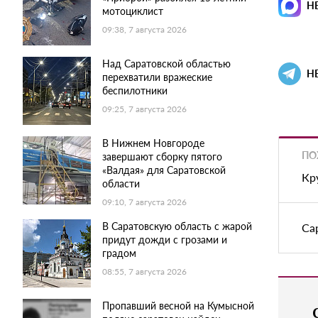
Н
мотоциклист
09:38, 7 августа 2026
Над Саратовской областью
Н
перехватили вражеские
беспилотники
09:25, 7 августа 2026
В Нижнем Новгороде
ПО
завершают сборку пятого
«Валдая» для Саратовской
Кр
области
09:10, 7 августа 2026
В Саратовскую область с жарой
Са
придут дожди с грозами и
градом
08:55, 7 августа 2026
Пропавший весной на Кумысной