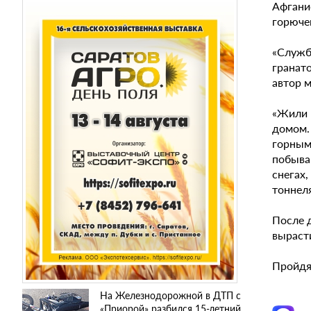
Афганис
горючег
«Служб
гранато
автор 
«Жили 
домом.
горным
побыва
снегах
тоннел
После 
вырасти
Пройдя
На Железнодорожной в ДТП с
«Приорой» разбился 15-летний