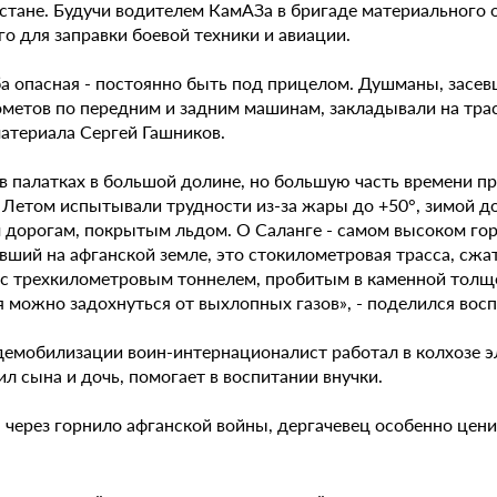
тане. Будучи водителем КамАЗа в бригаде материального об
о для заправки боевой техники и авиации.
а опасная - постоянно быть под прицелом. Душманы, засев
метов по передним и задним машинам, закладывали на трасс
материала Сергей Гашников.
в палатках в большой долине, но большую часть времени п
 Летом испытывали трудности из-за жары до +50°, зимой 
 дорогам, покрытым льдом. О Саланге - самом высоком гор
вший на афганской земле, это стокилометровая трасса, сж
, с трехкилометровым тоннелем, пробитым в каменной толщ
я можно задохнуться от выхлопных газов», - поделился во
демобилизации воин-интернационалист работал в колхозе эл
л сына и дочь, помогает в воспитании внучки.
 через горнило афганской войны, дергачевец особенно цени