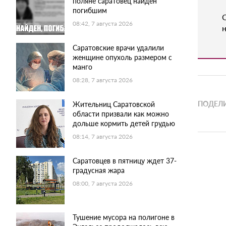
поляне саратовец найден
погибшим
08:42, 7 августа 2026
н
Саратовские врачи удалили
женщине опухоль размером с
манго
08:28, 7 августа 2026
ПОДЕЛИ
Жительниц Саратовской
области призвали как можно
дольше кормить детей грудью
08:14, 7 августа 2026
Саратовцев в пятницу ждет 37-
градусная жара
08:00, 7 августа 2026
Тушение мусора на полигоне в