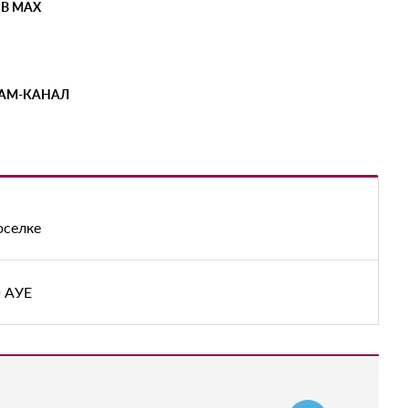
 В MAX
РАМ-КАНАЛ
оселке
й АУЕ