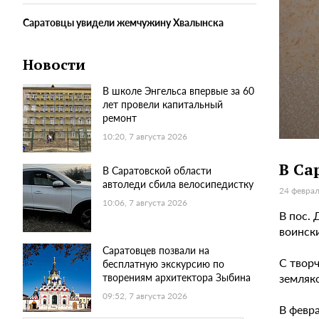
Саратовцы увидели жемчужину Хвалынска
Новости
В школе Энгельса впервые за 60
лет провели капитальный
ремонт
10:20, 7 августа 2026
В Са
В Саратовской области
автоледи сбила велосипедистку
24 феврал
10:06, 7 августа 2026
В пос. 
воинск
Саратовцев позвали на
С твор
бесплатную экскурсию по
земляк
творениям архитектора Зыбина
09:52, 7 августа 2026
В февр