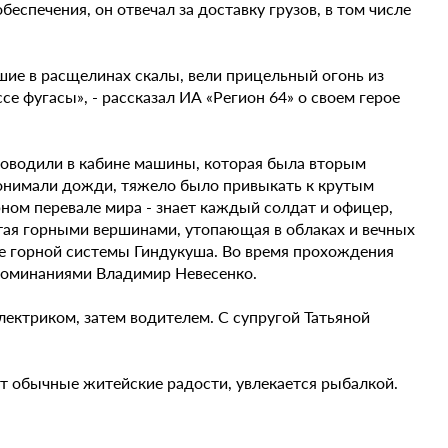
еспечения, он отвечал за доставку грузов, в том числе
шие в расщелинах скалы, вели прицельный огонь из
е фугасы», - рассказал ИА «Регион 64» о своем герое
роводили в кабине машины, которая была вторым
донимали дожди, тяжело было привыкать к крутым
ном перевале мира - знает каждый солдат и офицер,
атая горными вершинами, утопающая в облаках и вечных
е горной системы Гиндукуша. Во время прохождения
споминаниями Владимир Невесенко.
ектриком, затем водителем. С супругой Татьяной
т обычные житейские радости, увлекается рыбалкой.