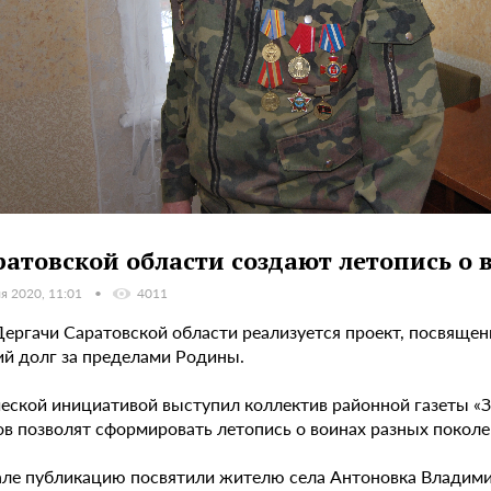
ратовской области создают летопись о
я 2020, 11:01
4011
Дергачи Саратовской области реализуется проект, посвящен
ий долг за пределами Родины.
ческой инициативой выступил коллектив районной газеты «
ов позволят сформировать летопись о воинах разных поколе
але публикацию посвятили жителю села Антоновка Владимир