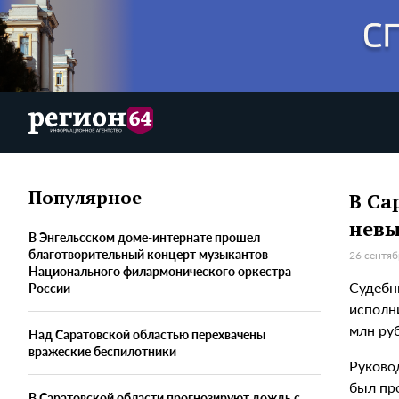
Популярное
В Са
невы
В Энгельсском доме-интернате прошел
благотворительный концерт музыкантов
26 сентяб
Национального филармонического оркестра
Судебн
России
исполн
млн ру
Над Саратовской областью перехвачены
вражеские беспилотники
Руково
был пр
В Саратовской области прогнозируют дождь с