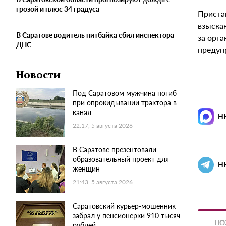
грозой и плюс 34 градуса
Пристав
взыска
В Саратове водитель питбайка сбил инспектора
за орг
ДПС
предупр
Новости
Под Саратовом мужчина погиб
при опрокидывании трактора в
канал
Н
22:17, 5 августа 2026
В Саратове презентовали
образовательный проект для
Н
женщин
21:43, 5 августа 2026
Саратовский курьер-мошенник
забрал у пенсионерки 910 тысяч
ПО
рублей