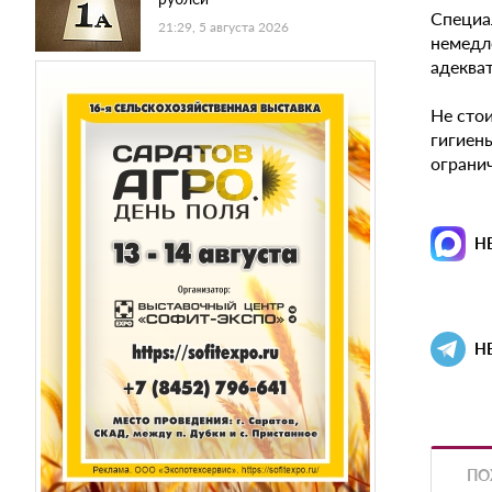
Специа
21:29, 5 августа 2026
немедл
адекват
Не сто
гигиены
ограни
Н
Н
ПО