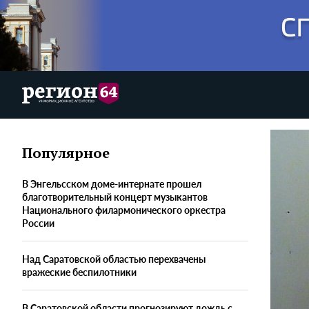
Популярное
В Энгельсском доме-интернате прошел
благотворительный концерт музыкантов
Национального филармонического оркестра
России
Над Саратовской областью перехвачены
вражеские беспилотники
В Саратовской области прогнозируют дождь с