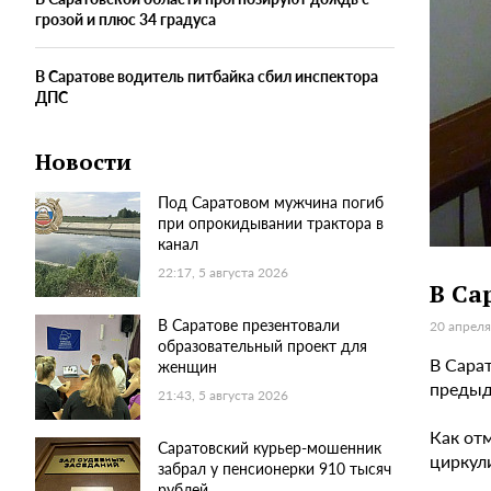
грозой и плюс 34 градуса
В Саратове водитель питбайка сбил инспектора
ДПС
Новости
Под Саратовом мужчина погиб
при опрокидывании трактора в
канал
22:17, 5 августа 2026
В Са
В Саратове презентовали
20 апреля
образовательный проект для
В Сарат
женщин
предыд
21:43, 5 августа 2026
Как от
Саратовский курьер-мошенник
циркул
забрал у пенсионерки 910 тысяч
рублей