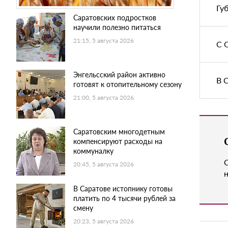
Гу
Саратовских подростков
научили полезно питаться
21:15, 5 августа 2026
С 
Энгельсский район активно
В 
готовят к отопительному сезону
21:00, 5 августа 2026
Саратовским многодетным
компенсируют расходы на
коммуналку
20:45, 5 августа 2026
н
В Саратове истопнику готовы
платить по 4 тысячи рублей за
смену
20:23, 5 августа 2026