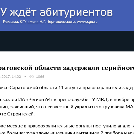
ратовской области задержали серийног
а 2017, 14:02
1066
рксе Саратовской области 11 августа правоохранители заде
ссказали ИА «Регион 64» в пресс-службе ГУ МВД, в ноябре 
ин, заявивший, что неизвестный украл из его грузовика МА
кте Строителей.
 же месяце в правоохранительные органы поступило аналоги
 же большегруза злоумышленники вытащили 2 прибора марк