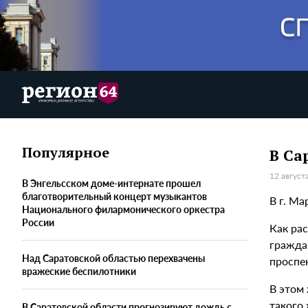
Популярное
В Са
12 август
В Энгельсском доме-интернате прошел
благотворительный концерт музыкантов
В г. Ма
Национального филармонического оркестра
России
Как ра
граждан
Над Саратовской областью перехвачены
проспе
вражеские беспилотники
В этом
такого
В Саратовской области прогнозируют дождь с