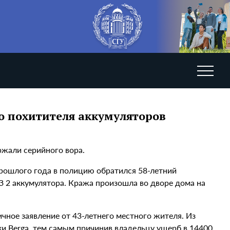
о похитителя аккумуляторов
ржали серийного вора.
прошлого года в полицию обратился 58-летний
З 2 аккумулятора. Кража произошла во дворе дома на
чное заявление от 43-летнего местного жителя. Из
и Berga, тем самым причинив владельцу ущерб в 14400