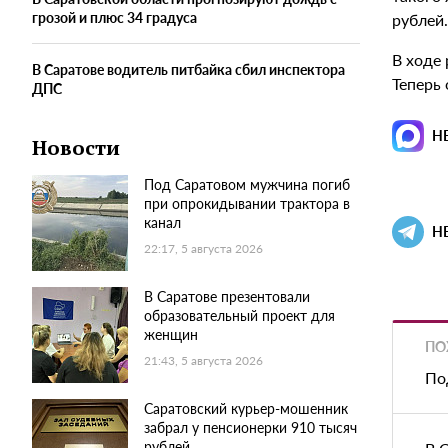
грозой и плюс 34 градуса
рублей.
В ходе
В Саратове водитель питбайка сбил инспектора
Теперь 
ДПС
Н
Новости
Под Саратовом мужчина погиб
при опрокидывании трактора в
канал
Н
22:17, 5 августа 2026
В Саратове презентовали
образовательный проект для
женщин
ПО
21:43, 5 августа 2026
По
Саратовский курьер-мошенник
забрал у пенсионерки 910 тысяч
рублей