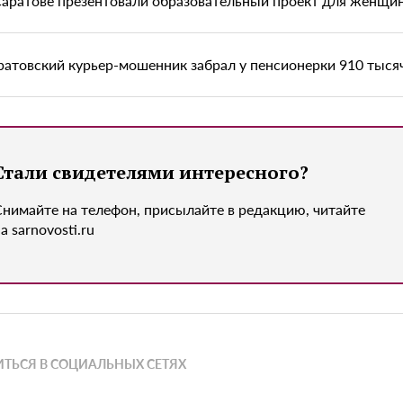
Саратове презентовали образовательный проект для женщи
ратовский курьер-мошенник забрал у пенсионерки 910 тыся
Стали свидетелями интересного?
Снимайте на телефон, присылайте в редакцию, читайте
а sarnovosti.ru
ТЬСЯ В СОЦИАЛЬНЫХ СЕТЯХ