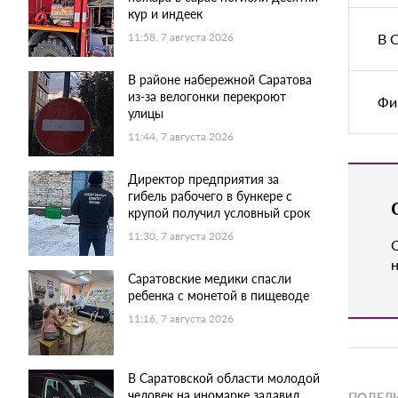
кур и индеек
В 
11:58, 7 августа 2026
В районе набережной Саратова
из-за велогонки перекроют
Фи
улицы
11:44, 7 августа 2026
Директор предприятия за
гибель рабочего в бункере с
крупой получил условный срок
11:30, 7 августа 2026
н
Саратовские медики спасли
ребенка с монетой в пищеводе
11:16, 7 августа 2026
В Саратовской области молодой
человек на иномарке задавил
ПОДЕЛИ