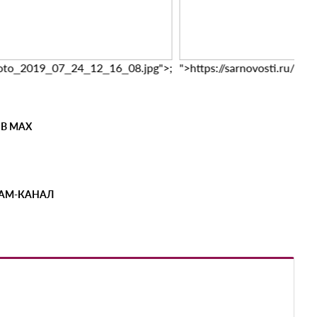
photo_2019_07_24_12_16_08.jpg">;
">https://sarnovosti.ru/7
 В MAX
РАМ-КАНАЛ