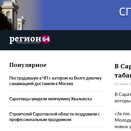
Популярное
В Са
таба
Пострадавшую в ЧП с катером на Волге девочку
санавиацией доставили в Москву
24 июля 2
В Сарат
Саратовцы увидели жемчужину Хвалынска
которы
«За по
Строителей Саратовской области поздравили с
Молоды
профессиональным праздником
новых 