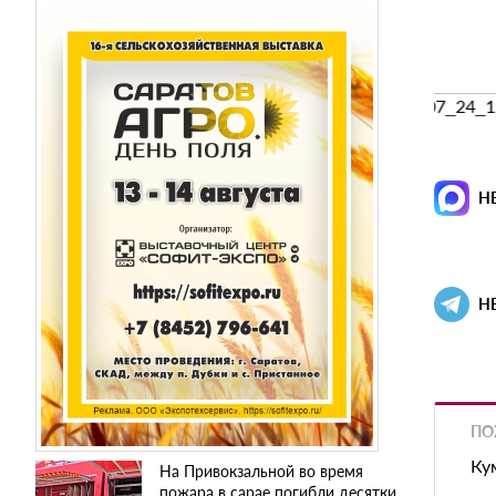
https://sarnovosti.ru/7/uploads/2019/07/photo_2019_07_24_1
Н
Н
ПО
Ку
На Привокзальной во время
пожара в сарае погибли десятки