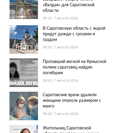
«Валдая» для Саратовской
области
09:10, 7 августа 2026
В Саратовскую область с жарой
придут дожди с грозами и
градом
08:55, 7 августа 2026
Пропавший весной на Кумысной
поляне саратовец найден
погибшим
08:42, 7 августа 2026
Саратовские врачи удалили
женщине опухоль размером с
манго
08:28, 7 августа 2026
Жительниц Саратовской