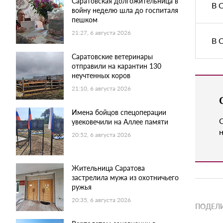
Саратовская долгожительница в
В 
войну неделю шла до госпиталя
пешком
21:27, 6 августа 2026
В 
Саратовские ветеринары
отправили на карантин 130
неучтенных коров
21:10, 6 августа 2026
Имена бойцов спецоперации
увековечили на Аллее памяти
н
20:52, 6 августа 2026
Жительница Саратова
застрелила мужа из охотничьего
ружья
20:35, 6 августа 2026
ПОДЕЛИ