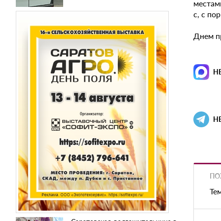
местам
с, с по
Днем пр
Н
Н
ПО
Те