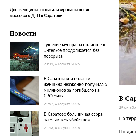
Две женщины госпитализированы после
массового ДТП в Саратове
Новости
Тушение мусора на полигоне в
Энгельсе продолжается без
перерыва
23:01, 6 августа 2026
В Саратовской области
женщина незаконно получила 5
миллионов за погибшего на
СВО сына
В Са
21:57, 6 августа 2026
29 октябр
В Саратове больничная ссора
На терр
закончилась убийством
21:43, 6 августа 2026
По дан