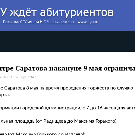
нтре Саратова накануне 9 мая огранич
7, 10:51
1047
ре Саратова 8 мая на время проведения торжеств по случа
орта.
ормации городской администрации, с 7 до 16 часов для ав
альная площадь (от Радищева до Максима Горького);
ева (от Максима Горького до Чапаева);