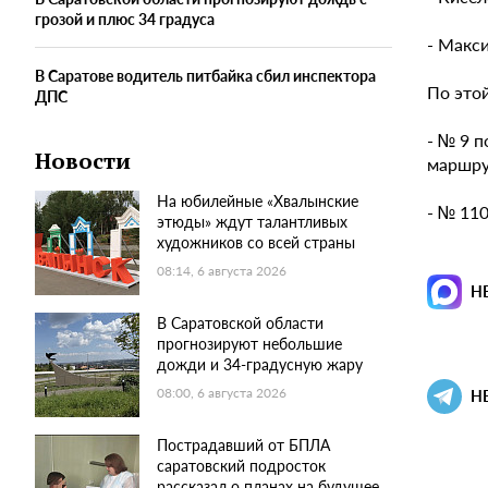
грозой и плюс 34 градуса
- Макси
В Саратове водитель питбайка сбил инспектора
По это
ДПС
- № 9 п
Новости
маршру
На юбилейные «Хвалынские
- № 110
этюды» ждут талантливых
художников со всей страны
08:14, 6 августа 2026
Н
В Саратовской области
прогнозируют небольшие
дожди и 34-градусную жару
08:00, 6 августа 2026
Н
Пострадавший от БПЛА
саратовский подросток
рассказал о планах на будущее