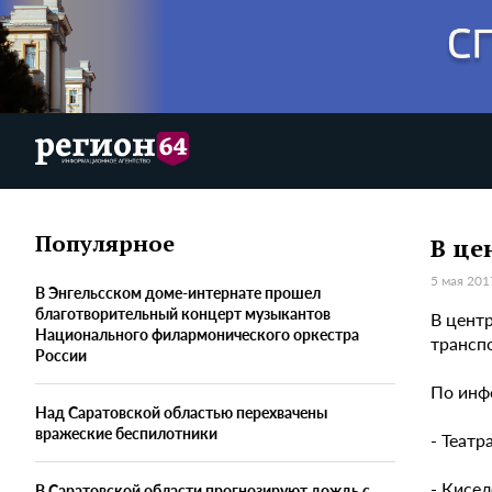
Популярное
В це
5 мая 201
В Энгельсском доме-интернате прошел
благотворительный концерт музыкантов
В цент
Национального филармонического оркестра
трансп
России
По инф
Над Саратовской областью перехвачены
вражеские беспилотники
- Театр
- Кисел
В Саратовской области прогнозируют дождь с