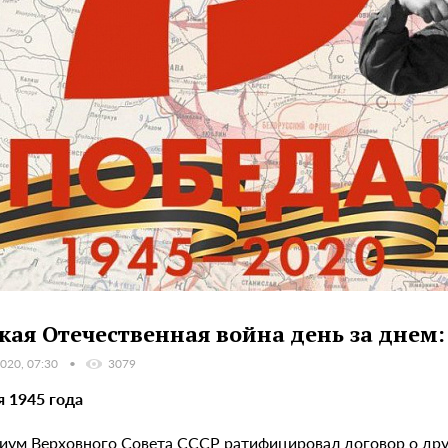
кая Отечественная война день за днем:
020, 07:30
3079
я 1945 года
иум Верховного Совета СССР ратифицировал договор о др