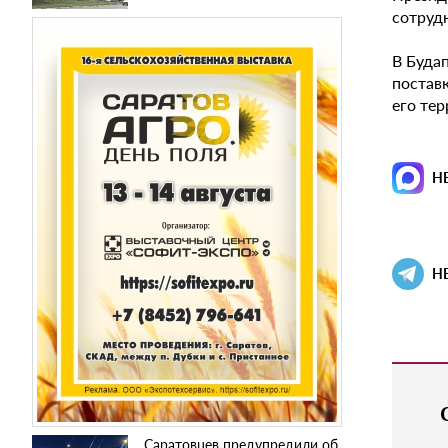
сотруд
В Буда
постав
его тер
Н
Н
Саратовцев предупредили об