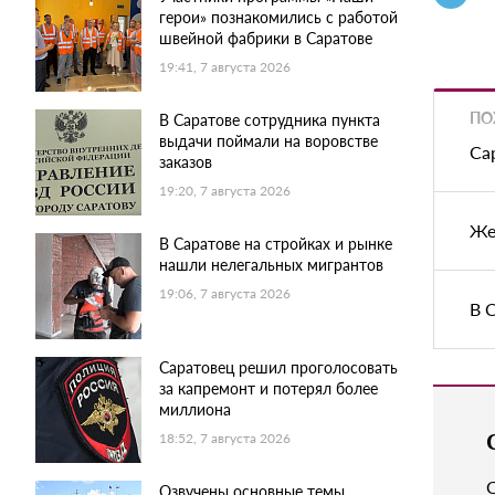
герои» познакомились с работой
швейной фабрики в Саратове
19:41, 7 августа 2026
ПО
В Саратове сотрудника пункта
выдачи поймали на воровстве
Са
заказов
19:20, 7 августа 2026
Же
В Саратове на стройках и рынке
нашли нелегальных мигрантов
19:06, 7 августа 2026
В 
Саратовец решил проголосовать
за капремонт и потерял более
миллиона
18:52, 7 августа 2026
Озвучены основные темы