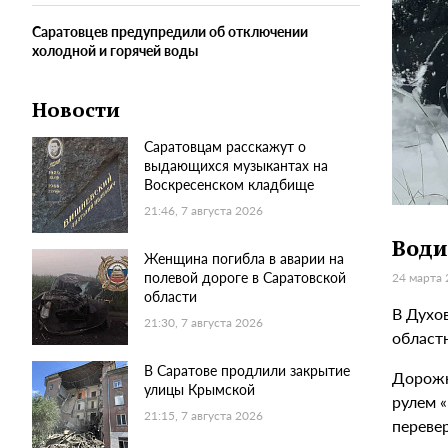
Саратовцев предупредили об отключении
холодной и горячей воды
Новости
Саратовцам расскажут о
выдающихся музыкантах на
Воскресенском кладбище
21:46, 7 августа 2026
Води
Женщина погибла в аварии на
полевой дороге в Саратовской
24 марта 
области
В Духо
21:30, 7 августа 2026
област
В Саратове продлили закрытие
Дорожн
улицы Крымской
рулем «
21:15, 7 августа 2026
перевер