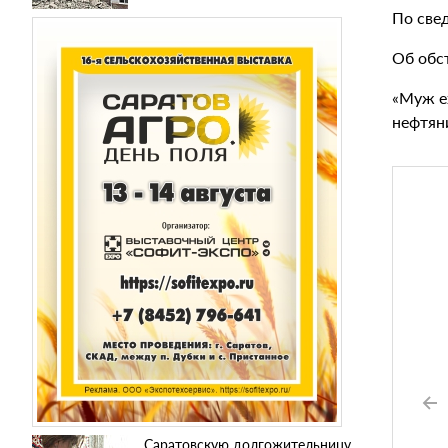
По све
Об обс
«Муж е
нефтяни
Саратовскую долгожительницу