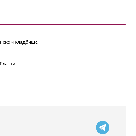
енском кладбище
области