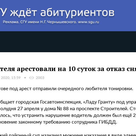
теля арестовали на 10 суток за отказ с
 2020, 15:59
2003
тове под арест отправили очередного любителя тонировки.
общает городская Госавтоинспекция, «Ладу Гранту» под уп
полудня 27 апреля у дома № 88 на проспекте Строителей. С
ось, что устранить нарушение водитель должен был ещё 2 а
новение законному требованию сотрудника ГИБДД.
кий районный суд назначил мужчине наказание в виде админ