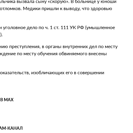
альчика вызвала сыну «скорую». В больнице у юноши
отломков. Медики пришли к выводу, что здоровью
 уголовное дело по ч. 1 ст. 111 УК РФ (умышленное
ека).
нию преступления, в органы внутренних дел по месту
еждение по месту обучения обвиняемого внесены
доказательств, изобличающих его в совершении
 В MAX
РАМ-КАНАЛ