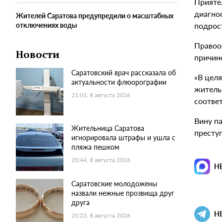
Прияте
диагно
Жителей Саратова предупредили о масштабных
подрос
отключениях воды
Правоо
Новости
причин
Саратовский врач рассказала об
«В цел
актуальности флюорографии
житель
21:01, 8 августа 2026
соответ
Вину п
Жительница Саратова
преступ
игнорировала штрафы и ушла с
пляжа пешком
20:44, 8 августа 2026
Н
Саратовские молодожены
назвали нежные прозвища друг
друга
Н
20:23, 8 августа 2026