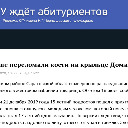
е переломали кости на крыльце Дома
020, 10:00
1629
ском районе Саратовской области завершено расследование
емого в жестоком избиении товарища. Об этом 16 июля соо
м 21 декабря 2019 года 15-летний подросток пошел с прият
е юноша столкнулся с молодым человеком, который повел с
та стал 17-летний односельчанин. По версии следствия, чт
о подростка ладонью по лицу, отчего тот упал на землю. З