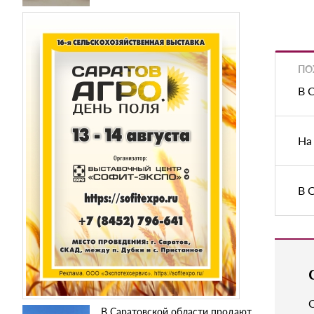
ПО
В 
На
В 
В Саратовской области продают