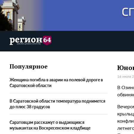
Популярное
Юнош
16 июля 2
Женщина погибла в аварии на полевой дороге в
Саратовской области
В Озин
обвиня
В Саратовской области температура поднимется
Вечеро
до плюс 38 градусов
крыльц
конфлик
Саратовцам расскажут о выдающихся
летнег
музыкантах на Воскресенском кладбище