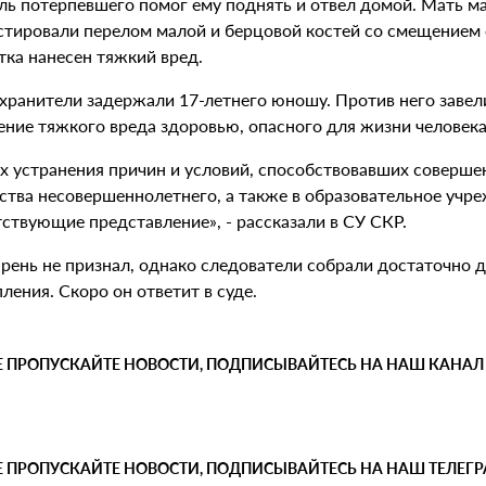
ль потерпевшего помог ему поднять и отвел домой. Мать м
стировали перелом малой и берцовой костей со смещением 
тка нанесен тяжкий вред.
хранители задержали 17-летнего юношу. Против него завели
ение тяжкого вреда здоровью, опасного для жизни челов
ях устранения причин и условий, способствовавших соверше
ства несовершеннолетнего, а также в образовательное учр
ствующие представление», - рассказали в СУ СКР.
арень не признал, однако следователи собрали достаточно 
ления. Скоро он ответит в суде.
Е ПРОПУСКАЙТЕ НОВОСТИ, ПОДПИСЫВАЙТЕСЬ НА НАШ КАНАЛ
Е ПРОПУСКАЙТЕ НОВОСТИ, ПОДПИСЫВАЙТЕСЬ НА НАШ ТЕЛЕГ