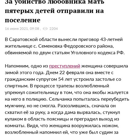
За убийство любовника мать
пятерых детей отправили на
поселение
16 июня 2021, 09:08
2204
В Саратовской области вынесли приговор 43-летней
жительнице с. Семеновка Федоровского района,
обвиняемой по двум статьям Уголовного кодекса РФ.
Напомним, одно из
преступлений
женщина совершила
зимой этого года. Днем 22 февраля она вместе с
гражданским супругом 54 лет устроила застолье со
спиртным. В процессе трапезы возлюбленный
упрекнул сожительницу в том, что она якобы жалуется
на него в полицию. Сельчанка попыталась переубедить
мужчину, но не смогла. Разозлившись, сначала он
схватил её за руку, а когда дама вырвалась, стукнул
кулаком в область поясницы и преградил выход из
комнаты. Видя, что женщина вооружилась ножом,
возлюбленный напомнил ей, что уже был судим за