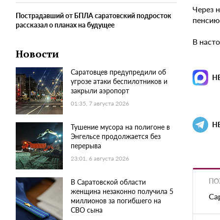
Через 
Пострадавший от БПЛА саратовский подросток
пенсию
рассказал о планах на будущее
В насто
Новости
Саратовцев предупредили об
Н
угрозе атаки беспилотников и
закрыли аэропорт
01:35, 7 августа 2026
Н
Тушение мусора на полигоне в
Энгельсе продолжается без
перерыва
23:01, 6 августа 2026
ПО
В Саратовской области
женщина незаконно получила 5
Са
миллионов за погибшего на
СВО сына