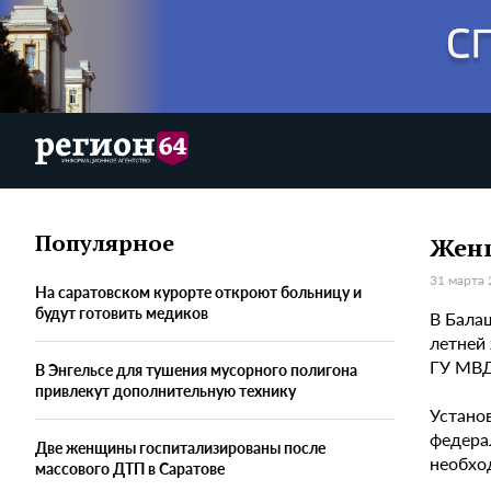
Популярное
Женщ
31 марта 
На саратовском курорте откроют больницу и
будут готовить медиков
В Бала
летней
ГУ МВД
В Энгельсе для тушения мусорного полигона
привлекут дополнительную технику
Устано
федера
Две женщины госпитализированы после
необхо
массового ДТП в Саратове