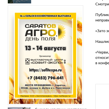
Смотрит
Публик
неправ
«Зато э
Нашлись
«Черви,
относи
в конфе