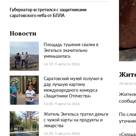
Губернатор встретился с защитниками
саратовского неба от БПЛА
Новости
Площадь тушения свалки в
Энгельсе значительно
уменьшилась
14:19, 9 августа 2026
Жите
Саратовский музей получил в
18 август
дар лучшую картину
международного конкурса
Жителю
«Защитники Отечества»
сообще
14:00, 9 августа 2026
По слов
Житель Энгельса тратил деньги
с чужой карты на продукты и
уточняе
лекарства
«Скушал
13:39, 9 августа 2026