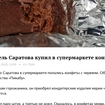
ль Саратова купил в супермаркете ко
а 2021, 21:05
7024
 Саратова в супермаркете попались конфеты с червями. Об
ства «Пикабу».
ам горожанина, он приобрел кондитерские изделия марки «С
тся.
 пару штук, а третью не доел. Оказалось, в конфетах черви.