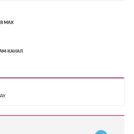
 В MAX
РАМ-КАНАЛ
оду