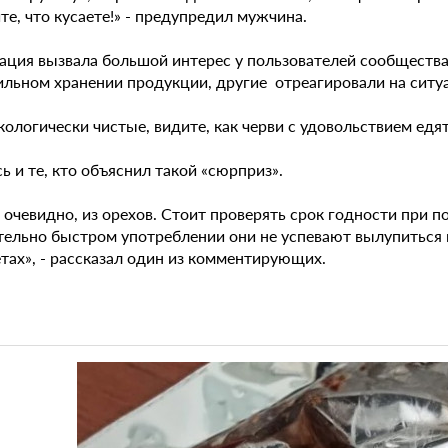
е, что кусаете!» - предупредил мужчина.
ация вызвала большой интерес у пользователей сообщества
ильном хранении продукции, другие отреагировали на сит
кологически чистые, видите, как черви с удовольствием едя
 и те, кто объяснил такой «сюрприз».
 очевидно, из орехов. Стоит проверять срок годности при п
тельно быстром употреблении они не успевают вылупиться и
тах», - рассказал один из комментирующих.