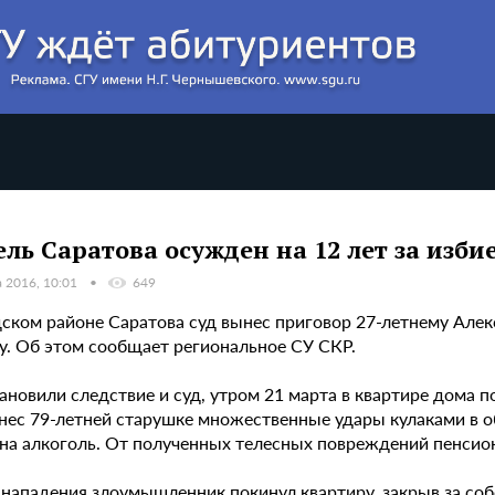
ль Саратова осужден на 12 лет за изб
а 2016, 10:01
649
дском районе Саратова суд вынес приговор 27-летнему Але
у. Об этом сообщает региональное СУ СКР.
ановили следствие и суд, утром 21 марта в квартире дома 
нес 79-летней старушке множественные удары кулаками в об
 на алкоголь. От полученных телесных повреждений пенсион
нападения злоумышленник покинул квартиру, закрыв за собо