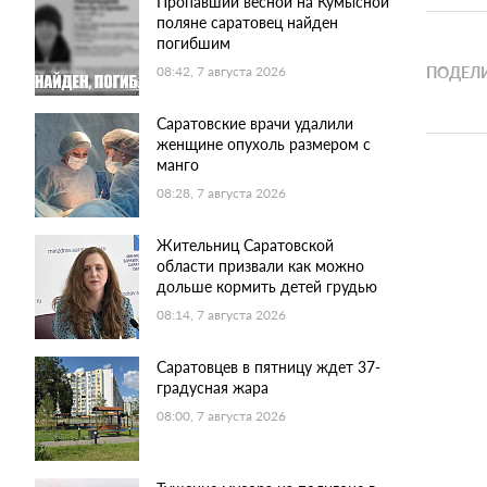
Пропавший весной на Кумысной
поляне саратовец найден
погибшим
ПОДЕЛИ
08:42, 7 августа 2026
Саратовские врачи удалили
женщине опухоль размером с
манго
08:28, 7 августа 2026
Жительниц Саратовской
области призвали как можно
дольше кормить детей грудью
08:14, 7 августа 2026
Саратовцев в пятницу ждет 37-
градусная жара
08:00, 7 августа 2026