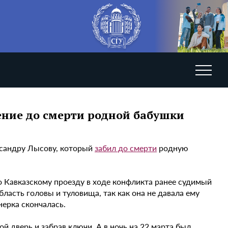
иение до смерти родной бабушки
ксандру Лысову, который
забил до смерти
родную
по Кавказскому проезду в ходе конфликта ранее судимый
ласть головы и туловища, так как она не давала ему
ерка скончалась.
й дверь и забрав ключи. А в ночь на 22 марта был