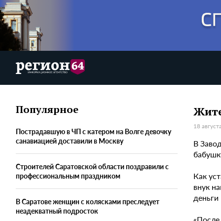
Популярное
Жите
18 август
Пострадавшую в ЧП с катером на Волге девочку
санавиацией доставили в Москву
В Заво
бабушк
Строителей Саратовской области поздравили с
Как уст
профессиональным праздником
внук на
деньги
В Саратове женщин с колясками преследует
неадекватный подросток
«После 