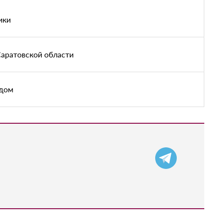
ики
Саратовской области
адом