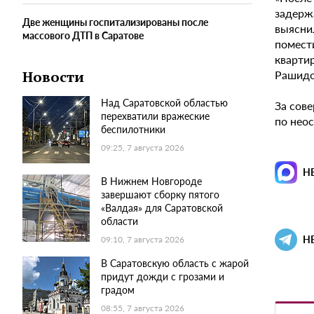
задерж
Две женщины госпитализированы после
выяснил
массового ДТП в Саратове
помест
кварти
Рашидо
Новости
Над Саратовской областью
За сов
перехватили вражеские
по нео
беспилотники
09:25, 7 августа 2026
Н
В Нижнем Новгороде
завершают сборку пятого
«Валдая» для Саратовской
области
Н
09:10, 7 августа 2026
В Саратовскую область с жарой
придут дожди с грозами и
градом
08:55, 7 августа 2026