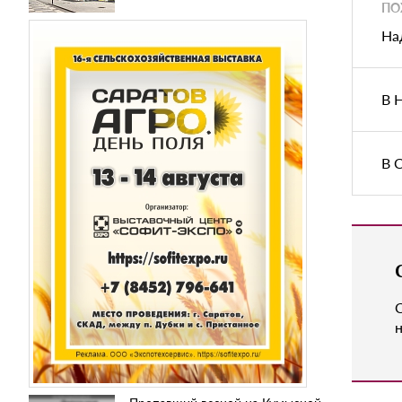
ПО
На
В 
В 
н