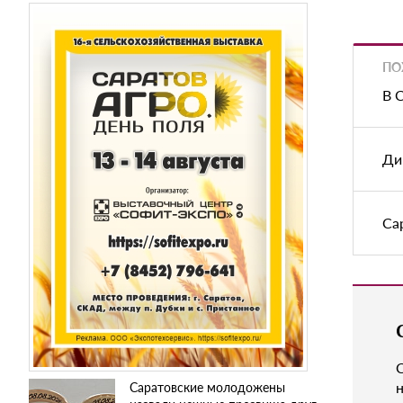
ПО
В 
Ди
Са
н
Саратовские молодожены