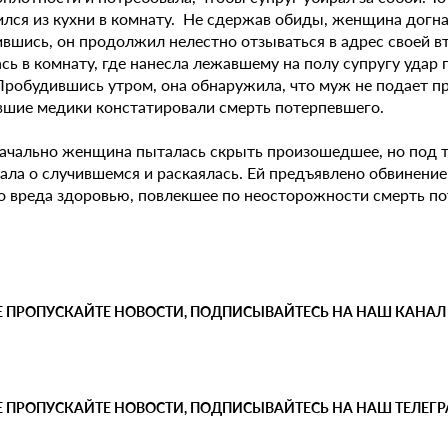
лся из кухни в комнату. Не сдержав обиды, женщина догнала
вшись, он продолжил нелестно отзываться в адрес своей вт
сь в комнату, где нанесла лежавшему на полу супругу удар 
Пробудившись утром, она обнаружила, что муж не подает пр
шие медики констатировали смерть потерпевшего.
ачально женщина пыталась скрыть произошедшее, но под т
зала о случившемся и раскаялась. Ей предъявлено обвинени
о вреда здоровью, повлекшее по неосторожности смерть по
.
Е ПРОПУСКАЙТЕ НОВОСТИ, ПОДПИСЫВАЙТЕСЬ НА НАШ КАНАЛ
Е ПРОПУСКАЙТЕ НОВОСТИ, ПОДПИСЫВАЙТЕСЬ НА НАШ ТЕЛЕГ