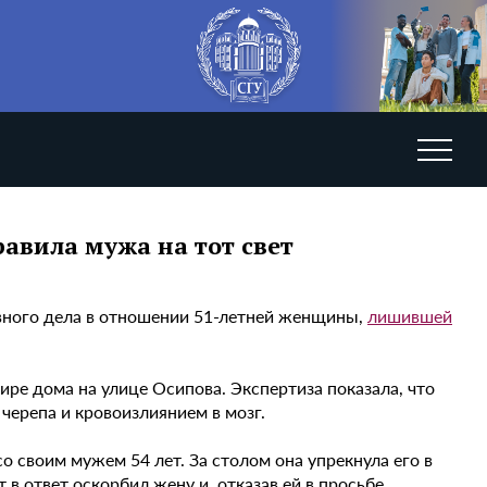
авила мужа на тот свет
вного дела в отношении 51-летней женщины,
лишившей
ре дома на улице Осипова. Экспертиза показала, что
черепа и кровоизлиянием в мозг.
о своим мужем 54 лет. За столом она упрекнула его в
 в ответ оскорбил жену и, отказав ей в просьбе,