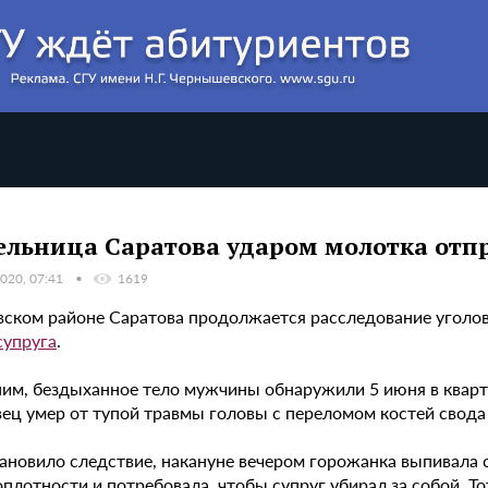
льница Саратова ударом молотка отпр
020, 07:41
1619
вском районе Саратова продолжается расследование уголо
супруга
.
им, бездыханное тело мужчины обнаружили 5 июня в кварти
ец умер от тупой травмы головы с переломом костей свода 
ановило следствие, накануне вечером горожанка выпивала с
плотности и потребовала, чтобы супруг убирал за собой. Тот