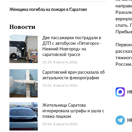
направи
Женщина погибла на пожаре в Саратове
Разозли
вернула
спать. 
Новости
Прибыв
Две пассажирки пострадали в
ДТП с автобусом «Пятигорск -
Первон
Нижний Новгород» на
расска
саратовской трассе
тяжког
21:19, 8 августа 2026
России
Саратовский врач рассказала об
актуальности флюорографии
21:01, 8 августа 2026
Н
Жительница Саратова
игнорировала штрафы и ушла с
пляжа пешком
Н
20:44, 8 августа 2026