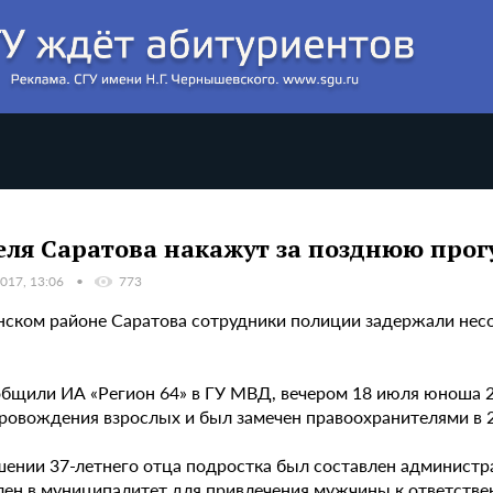
ля Саратова накажут за позднюю прогу
017, 13:06
773
нском районе Саратова сотрудники полиции задержали несо
бщили ИА «Регион 64» в ГУ МВД, вечером 18 июля юноша 20
провождения взрослых и был замечен правоохранителями в 2
шении 37-летнего отца подростка был составлен администр
лен в муниципалитет для привлечения мужчины к ответстве