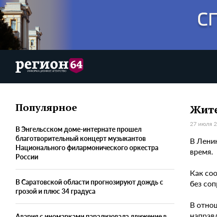
Популярное
Жите
27 июля 2
В Энгельсском доме-интернате прошел
благотворительный концерт музыкантов
В Лени
Национального филармонического оркестра
время.
России
Как соо
В Саратовской области прогнозируют дождь с
без со
грозой и плюс 34 градуса
В отно
направ
Авария с иномарками парализовала движение в