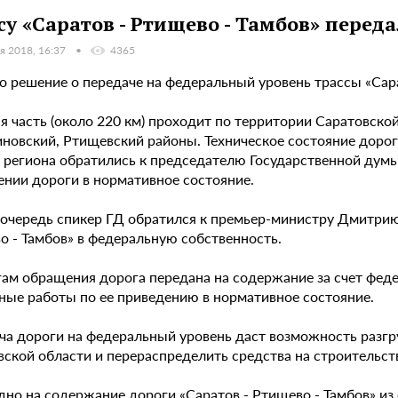
су «Саратов - Ртищево - Тамбов» перед
я 2018, 16:37
4365
о решение о передаче на федеральный уровень трассы «Сар
 часть (около 220 км) проходит по территории Саратовской
новский, Ртищевский районы. Техническое состояние дороги
 региона обратились к председателю Государственной думы 
ении дороги в нормативное состояние.
 очередь спикер ГД обратился к премьер-министру Дмитрию
о - Тамбов» в федеральную собственность.
гам обращения дорога передана на содержание за счет фед
ные работы по ее приведению в нормативное состояние.
ча дороги на федеральный уровень даст возможность разг
вской области и перераспределить средства на строительс
дно на содержание дороги «Саратов - Ртищево - Тамбов» и