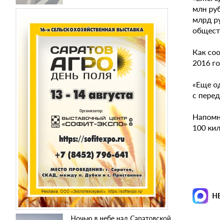
млн руб
млрд р
общест
Как со
2016 г
«Еще од
с перед
Напомн
100 ки
Н
Ночью в небе над Саратовской