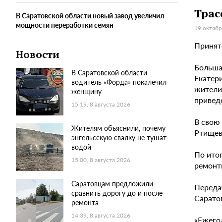
Трас
В Саратовской области новый завод увеличил
мощности переработки семян
19 октябр
Принят
Новости
Большая
В Саратовской области
Екатери
водитель «Форда» покалечил
жители
женщину
привед
15:19, 8 августа 2026
В свою
Жителям объяснили, почему
Ртищев
энгельсскую свалку не тушат
водой
По ито
15:00, 8 августа 2026
ремонт
Саратовцам предложили
Переда
сравнить дорогу до и после
Сарато
ремонта
14:39, 8 августа 2026
«Ежего