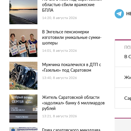
областью сбили вражеские
БПЛА
Н
14:20, 8 августа 2026
В Энгельсе пенсионерки
изготовили уникальные сумки-
шоперы
ПО
14:01, 8 августа 2026
В 
Мужчина покалечился в ДТП с
«Газелью» под Саратовом
Жи
13:40, 8 августа 2026
Житель Саратовской области
Са
«задолжал» банку 6 миллиардов
рублей
13:21, 8 августа 2026
Глава саратовского минздрава