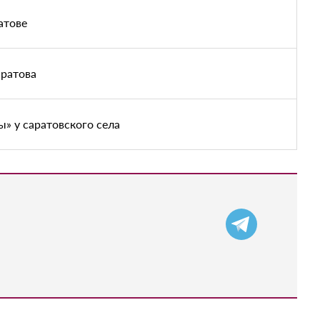
атове
аратова
» у саратовского села