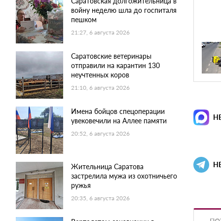
Саратовская долгожительница в
войну неделю шла до госпиталя
пешком
21:27, 6 августа 2026
Саратовские ветеринары
отправили на карантин 130
неучтенных коров
21:10, 6 августа 2026
Имена бойцов спецоперации
Н
увековечили на Аллее памяти
20:52, 6 августа 2026
Н
Жительница Саратова
застрелила мужа из охотничьего
ружья
20:35, 6 августа 2026
ПО