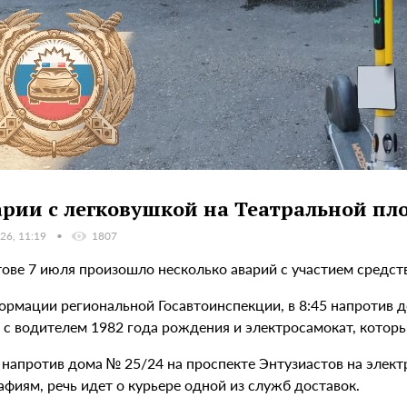
арии с легковушкой на Театральной пл
26, 11:19
1807
тове 7 июля произошло несколько аварий с участием средс
ормации региональной Госавтоинспекции, в 8:45 напротив 
» с водителем 1982 года рождения и электросамокат, котор
 напротив дома № 25/24 на проспекте Энтузиастов на элект
фиям, речь идет о курьере одной из служб доставок.