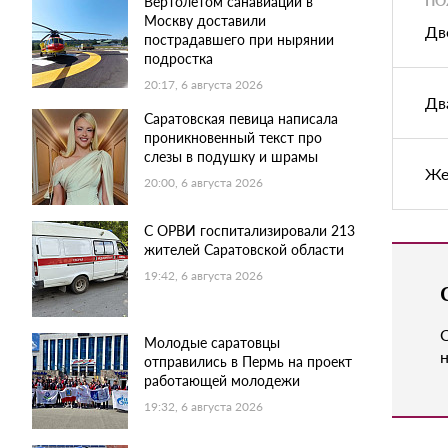
Вертолетом санавиации в
Москву доставили
Дв
пострадавшего при нырянии
подростка
20:17, 6 августа 2026
Дв
Саратовская певица написала
проникновенный текст про
слезы в подушку и шрамы
Же
20:00, 6 августа 2026
С ОРВИ госпитализировали 213
жителей Саратовской области
19:42, 6 августа 2026
Молодые саратовцы
н
отправились в Пермь на проект
работающей молодежи
19:32, 6 августа 2026