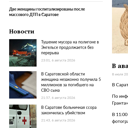
Две женщины госпитализированы после
массового ДТП в Саратове
Новости
Тушение мусора на полигоне в
Энгельсе продолжается без
перерыва
23:01, 6 августа 2026
В ав
В Саратовской области
8 июля 20
женщина незаконно получила 5
В Сара
миллионов за погибшего на
СВО сына
По инф
21:57, 6 августа 2026
Гранта
В Саратове больничная ссора
закончилась убийством
В 11:00
фотогра
21:43, 6 августа 2026