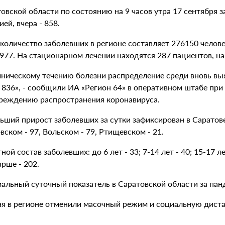
овской области по состоянию на 9 часов утра 17 сентября 
ей, вчера - 858.
количество заболевших в регионе составляет 276150 челове
 977. На стационарном лечении находятся 287 пациентов, на
иническому течению болезни распределение среди вновь выя
 836», - сообщили ИА «Регион 64» в оперативном штабе при
реждению распространения коронавируса.
ший прирост заболевших за сутки зафиксирован в Саратове 
ском - 97, Вольском - 79, Ртищевском - 21.
ной состав заболевших: до 6 лет - 33; 7-14 лет - 40; 15-17 лет
арше - 202.
альный суточный показатель в Саратовской области за панд
ня в регионе отменили масочный режим и социальную дист