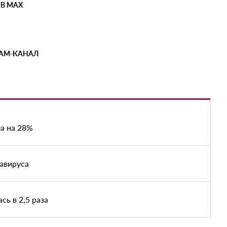
 В MAX
РАМ-КАНАЛ
а на 28%
авируса
ь в 2,5 раза