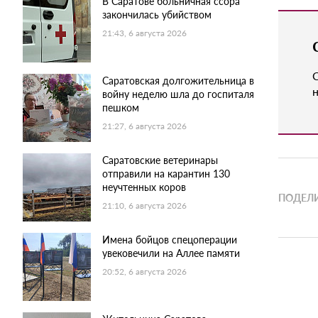
В Саратове больничная ссора
закончилась убийством
21:43, 6 августа 2026
Саратовская долгожительница в
н
войну неделю шла до госпиталя
пешком
21:27, 6 августа 2026
Саратовские ветеринары
отправили на карантин 130
неучтенных коров
ПОДЕЛИ
21:10, 6 августа 2026
Имена бойцов спецоперации
увековечили на Аллее памяти
20:52, 6 августа 2026