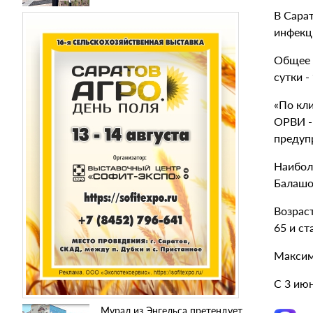
В Сарат
инфекци
Общее 
сутки -
«По кл
ОРВИ -
предуп
Наиболь
Балашов
Возраст
65 и ст
Максим
С 3 ию
Мурал из Энгельса претендует