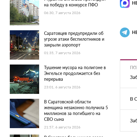
Н
на победу в конкурсе ПФО
06:30, 7 августа 2026
Н
Саратовцев предупредили об
угрозе атаки беспилотников и
закрыли аэропорт
01:35, 7 августа 2026
ПО
Тушение мусора на полигоне в
Энгельсе продолжается без
За
перерыва
23:01, 6 августа 2026
В 
В Саратовской области
женщина незаконно получила 5
миллионов за погибшего на
СВО сына
За
21:57, 6 августа 2026