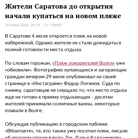
Жители Саратова до открытия
начали купаться на новом пляже
30 июня 2021, 20:25
18683
В Саратове 4 июля откроется пляж на новой
набережной. Однако жители не стали дожидаться
полной готовности места отдыха.
По словам горожан,
«Пляж покорителей Волги»
уже
«обновили». Фотографию купающихся и загорающих
граждан вечером 29 июня опубликовал на своей
странице в «Инстаграме» Федор Логинов. Судя по
снимку, саратовцев не смущало то, что место отдыха
еще не готово к приему отдыхающих - десятки
жителей принимали солнечные ванны, некоторые
плавали в Волге.
Обсуждая публикацию в городском паблике
«ВКонтакте», те, кто также уже посетил пляж, писали
об опасном спуске в воду. Так, Дарья Калашникова