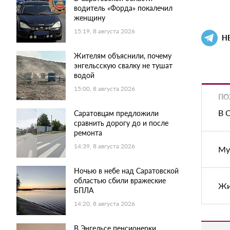
водитель «Форда» покалечил
женщину
15:19, 8 августа 2026
Н
Жителям объяснили, почему
энгельсскую свалку не тушат
водой
15:00, 8 августа 2026
ПО
В 
Саратовцам предложили
сравнить дорогу до и после
ремонта
14:39, 8 августа 2026
Му
Ночью в небе над Саратовской
областью сбили вражеские
Жи
БПЛА
14:20, 8 августа 2026
В Энгельсе пенсионерки