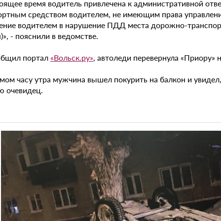
оящее время водитель привлечена к административной ответ
ортным средством водителем, не имеющим права управления
ление водителем в нарушение ПДД места дорожно-транспор
)», - пояснили в ведомстве.
общил портал
«Вольск.ру»
, автоледи перевернула «Приору» 
мом часу утра мужчина вышел покурить на балкон и увидел,
ю очевидец.