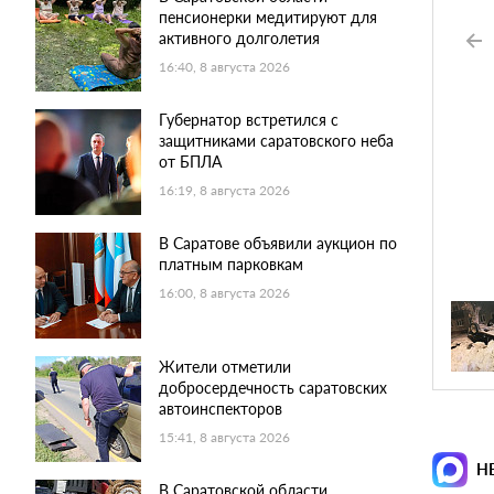
пенсионерки медитируют для
активного долголетия
16:40, 8 августа 2026
Губернатор встретился с
защитниками саратовского неба
от БПЛА
16:19, 8 августа 2026
В Саратове объявили аукцион по
платным парковкам
16:00, 8 августа 2026
Жители отметили
добросердечность саратовских
автоинспекторов
15:41, 8 августа 2026
Н
В Саратовской области