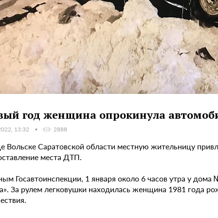
вый год женщина опрокинула автомоб
2022, 13:32
2888
де Вольске Саратовской области местную жительницу привл
оставление места ДТП.
ым Госавтоинспекции, 1 января около 6 часов утра у дома 
а». За рулем легковушки находилась женщина 1981 года ро
ествия.