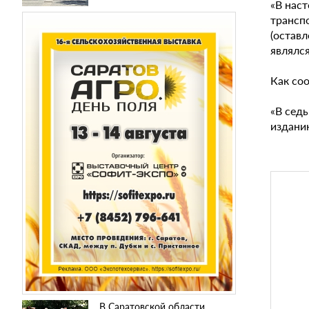
«В наст
трансп
(остав
являлся
Как со
«В седь
издани
В Саратовской области