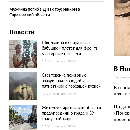
Мужчина погиб в ДТП с грузовиком в
Саратовской области
Новости
Школьница из Саратова с
бабушкой плетет для фронта
маскировочные сети
17:38, 8 августа 2026
В Но
Саратовские пожарные
3 января 
эвакуировали людей из
пятиэтажки с горевшей кухней
В горо
прав и 
17:20, 8 августа 2026
По данн
Жителей Саратовской области
«Приор
предупредили о граде и 39-
градусной жаре
происш
17:02, 8 августа 2026