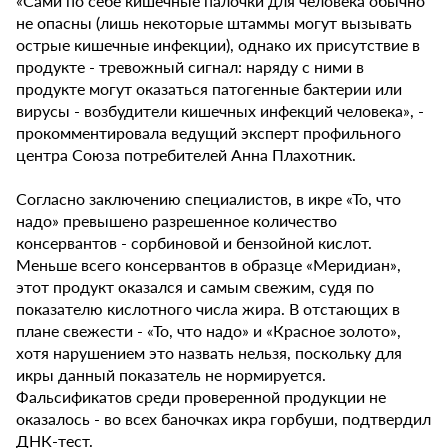
«Сами по себе кишечные палочки для человека обычно
не опасны (лишь некоторые штаммы могут вызывать
острые кишечные инфекции), однако их присутствие в
продукте - тревожный сигнал: наряду с ними в
продукте могут оказаться патогенные бактерии или
вирусы - возбудители кишечных инфекций человека», -
прокомментировала ведущий эксперт профильного
центра Союза потребителей Анна Плахотник.
Согласно заключению специалистов, в икре «То, что
надо» превышено разрешенное количество
консервантов - сорбиновой и бензойной кислот.
Меньше всего консервантов в образце «Меридиан»,
этот продукт оказался и самым свежим, судя по
показателю кислотного числа жира. В отстающих в
плане свежести - «То, что надо» и «Красное золото»,
хотя нарушением это назвать нельзя, поскольку для
икры данный показатель не нормируется.
Фальсификатов среди проверенной продукции не
оказалось - во всех баночках икра горбуши, подтвердил
ДНК-тест.